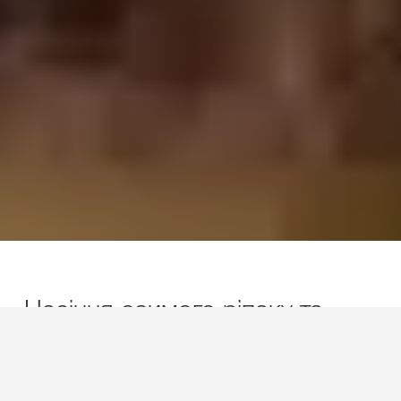
Насіння озимого ріпаку та
ефективні рішення від KWS.
... або
Зробіть крок вперед
гігантський стрибок.