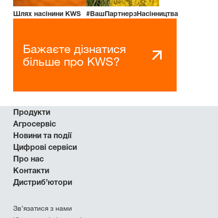
Шлях насінини KWS
#ВашПартнерзНасінництва
Бажаєте дізнатися
більше про KWS?
Продукти
Агросервіс
Новини та події
Цифрові сервіси
Про нас
Контакти
Дистриб’ютори
Зв’язатися з нами