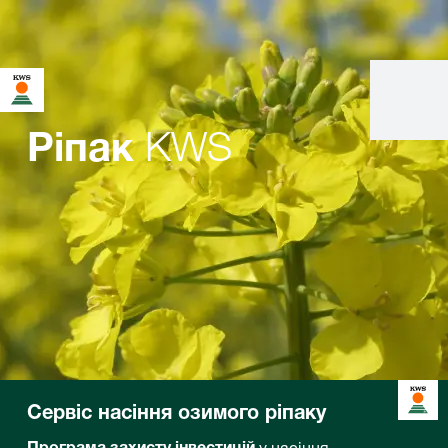
KWS
Ріпак
Сервіс насіння озимого ріпаку
Програма захисту інвестицій
у насіння