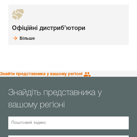
Офіційні дистриб’ютори
Більше
Знайти представника у вашому регіоні
Знайдіть представника у
вашому регіоні
Поштовий індекс