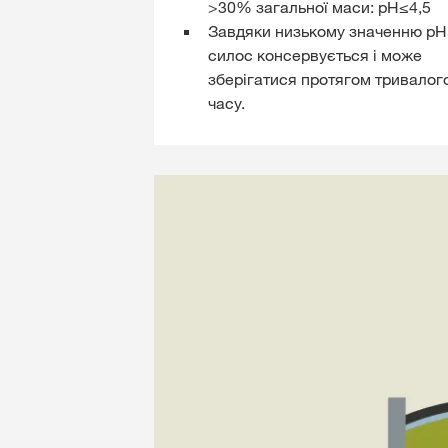
>30% загальної маси: pH≤4,5
Завдяки низькому значенню pH
силос консервується і може
зберігатися протягом тривалог
часу.