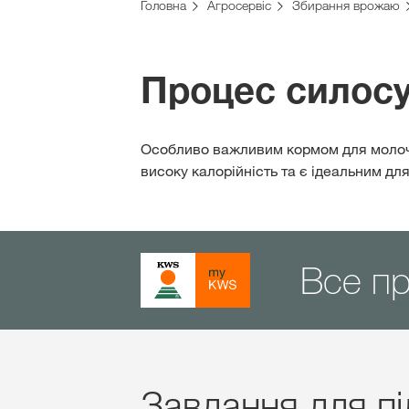
Головна
Агросервіс
Збирання врожаю
Процес силос
Особливо важливим кормом для молочн
високу калорійність та є ідеальним дл
Все п
Завдання для пі