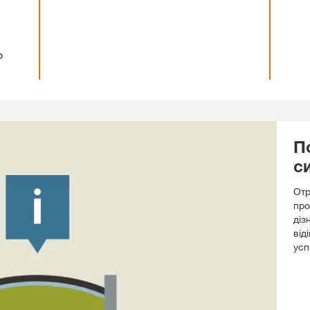
о
П
с
Отр
про
діз
від
усп