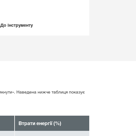
До інструменту
никнути». Наведена нижче таблиця показує
Втрати енергії (%)