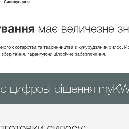
Силосування
Дистриб’ютори
має величезне з
ування
Ексклюзивний
з
myKWS
ого скотарства та тваринництва є кукурудзяний силос. Йо
я зберігання, гарантуючи цілорічне забезпечення.
ЗАРЕ
ро цифрові рішення myK
Міжнародн
KWS Group 
kws.com/co
дготовки силосу: