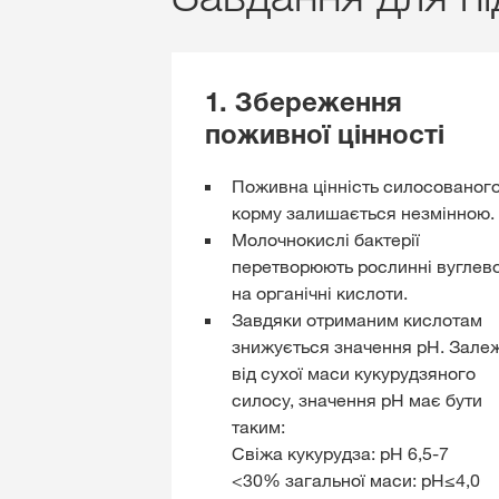
1. Збереження
поживної цінності
Поживна цінність силосованог
корму залишається незмінною.
Молочнокислі бактерії
перетворюють рослинні вуглев
на органічні кислоти.
Завдяки отриманим кислотам
знижується значення pH. Зале
від сухої маси кукурудзяного
силосу, значення рН має бути
таким:
Свіжа кукурудза: pH 6,5-7
<30% загальної маси: pH≤4,0