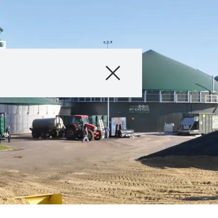
я
Продукти
Агросервіс
Новини та події
Цифрові сервіс
Про нас
Контакти