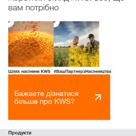
вам потрібно
Шлях насінини KWS
#ВашПартнерзНасінництва
Бажаєте дізнатися
більше про KWS?
Продукти