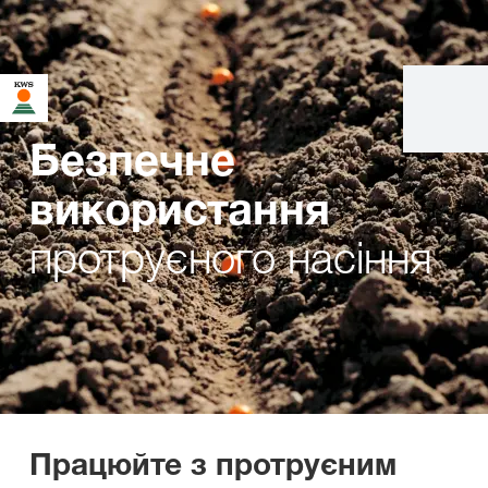
Безпечне
використання
протруєного насіння
Працюйте з протруєним