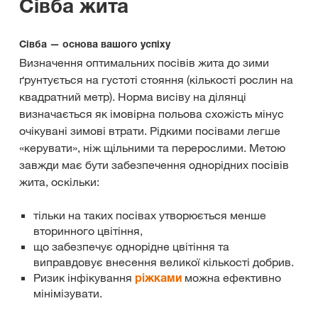
Сівба жита
Сівба — основа вашого успіху
Визначення оптимальних посівів жита до зими
ґрунтується на густоті стояння (кількості рослин на
квадратний метр). Норма висіву на ділянці
визначається як імовірна польова схожість мінус
очікувані зимові втрати. Рідкими посівами легше
«керувати», ніж щільними та перерослими. Метою
завжди має бути забезпечення однорідних посівів
жита, оскільки:
тільки на таких посівах утворюється менше
вторинного цвітіння,
що забезпечує однорідне цвітіння та
виправдовує внесення великої кількості добрив.
Ризик інфікування
ріжками
можна ефективно
мінімізувати.