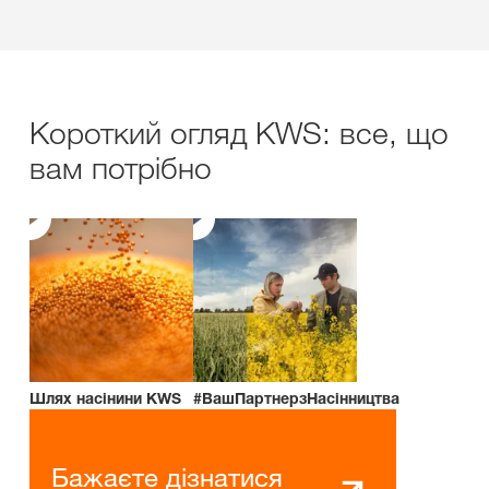
Короткий огляд KWS: все, що
вам потрібно
Шлях насінини KWS
#ВашПартнерзНасінництва
Бажаєте дізнатися