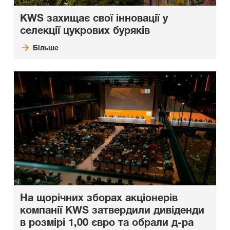
KWS захищає свої інновації у
селекції цукрових буряків
Більше
На щорічних зборах акціонерів
компанії KWS затвердили дивіденди
в розмірі 1,00 євро та обрали д-ра