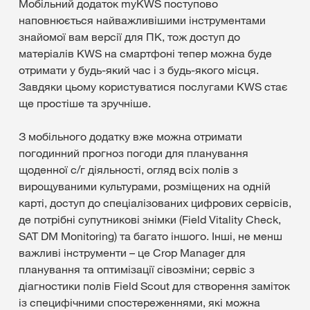
Мобільний додаток myKWS поступово
наповнюється найважливішими інструментами
знайомої вам версії для ПК, тож доступ до
матеріалів KWS на смартфоні тепер можна буде
отримати у будь-який час і з будь-якого місця.
Завдяки цьому користуватися послугами KWS стає
ще простіше та зручніше.
З мобільного додатку вже можна отримати
погодинний прогноз погоди для планування
щоденної с/г діяльності, огляд всіх полів з
вирощуваними культурами, розміщених на одній
карті, доступ до спеціалізованих цифрових сервісів,
де потрібні супутникові знімки (Field Vitality Check,
SAT DM Monitoring) та багато іншого. Інші, не менш
важливі інструменти – це Crop Manager для
планування та оптимізації сівозміни; сервіс з
діагностики полів Field Scout для створення заміток
із специфічними спостереженнями, які можна