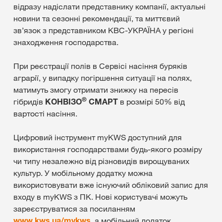
відразу надіслати представнику компанії, актуальні
новини та сезонні рекомендації, та миттєвий
зв’язок з представником КВС-УКРАЇНА у регіоні
знаходження господарства.
При реєстрації полів в Сервісі насіння буряків
аграрії, у випадку погіршення ситуації на полях,
матимуть змогу отримати знижку на пересів
®
гібридів
КОНВІЗО
СМАРТ
в розмірі 50% від
вартості насіння.
Цифровий інструмент myKWS доступний для
використання господарствами будь-якого розміру
чи типу незалежно від різновидів вирощуваних
культур. У мобільному додатку можна
використовувати вже існуючий обліковий запис для
входу в myKWS з ПК. Нові користувачі можуть
зареєструватися за посиланням
www.kws.ua/mykws
, а мобільний додаток