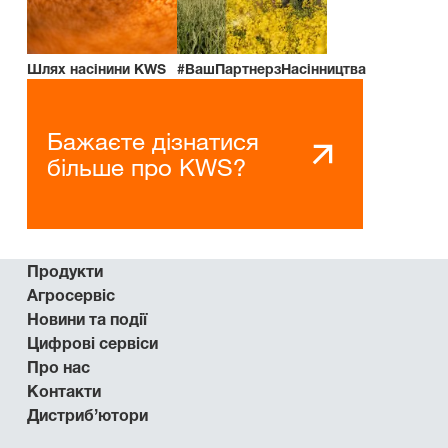
Шлях насінини KWS
#ВашПартнерзНасінництва
Бажаєте дізнатися
більше про KWS?
Продукти
Агросервіс
Новини та події
Цифрові сервіси
Про нас
Контакти
Дистриб’ютори