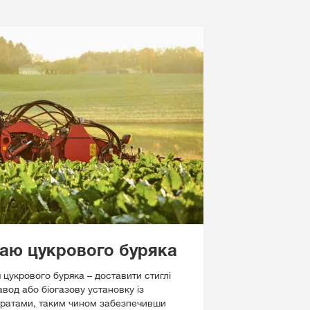
аю цукрового буряка
цукрового буряка – доставити стиглі
вод або біогазову установку із
атами, таким чином забезпечивши