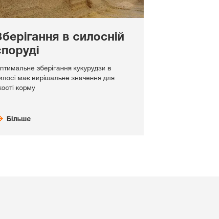
Зберігання в силосній
споруді
птимальне зберігання кукурудзи в
илосі має вирішальне значення для
кості корму
Більше