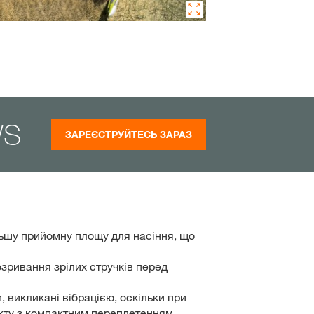
WS
ЗАРЕЄСТРУЙТЕСЬ ЗАРАЗ
льшу прийомну площу для насіння, що
ривання зрілих стручків перед
 викликані вібрацією, оскільки при
акту з компактним переплетенням