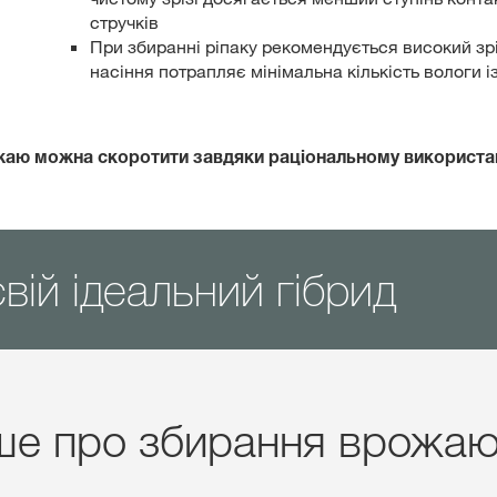
стручків
При збиранні ріпаку рекомендується високий зрі
насіння потрапляє мінімальна кількість вологи і
ожаю можна скоротити завдяки раціональному використа
вій ідеальний гібрид
ше про збирання врожаю 