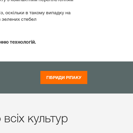
з, оскільки в такому випадку на
з зелених стебел
нню технологій.
ГІБРИДИ РІПАКУ
всіх культур