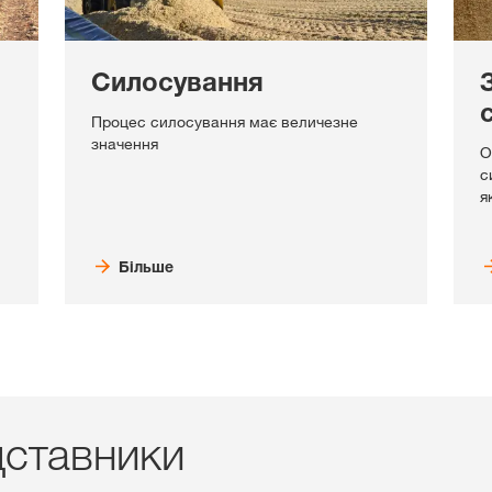
Силосування
Процес силосування має величезне
значення
О
с
я
Більше
дставники