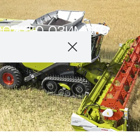
рожаю озимого
Продукти
Агросервіс
Новини та події
Цифрові сервіс
Про нас
Контакти