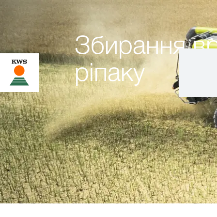
Збирання в
ріпаку