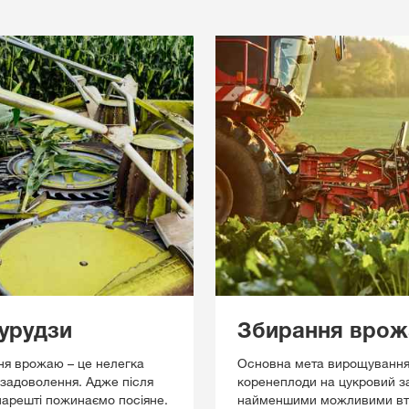
урудзи
Збирання врож
ня врожаю – це нелегка
Основна мета вирощування 
 задоволення. Адже після
коренеплоди на цукровий за
нарешті пожинаємо посіяне.
найменшими можливими втр