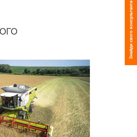
Знайди свого консультанта
Проєкт «Прийдешнім
Зв'язатися з нами
поколінням»
Регіон Схід
ого
Ініціатива незалежност
Регіон Центр
 контент
Розіграш від KWS
Відділ по роботі з клю
клієнтами
ВХІД
ЄСТРУВАТИСЯ
а тематика
в
rp