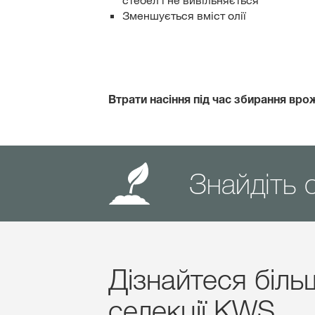
стебел і не вивільняється
Зменшується вміст олії
Втрати насіння під час збирання вр
Знайдіть с
Дізнайтеся біль
селекції KWS