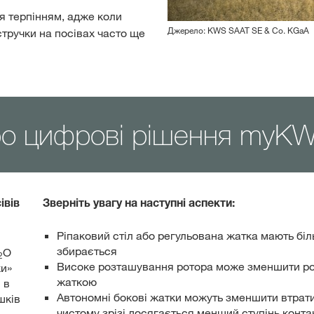
я терпінням, адже коли
Джерело: KWS SAAT SE & Co. KGaA
стручки на посівах часто ще
ро цифрові рішення myK
івів
Зверніть увагу на наступні аспекти:
Ріпаковий стіл або регульована жатка мають бі
збирається
O
2
Високе розташування ротора може зменшити роз
ки»
жаткою
 в
Автономні бокові жатки можуть зменшити втрати,
шків
чистому зрізі досягається менший ступінь конт