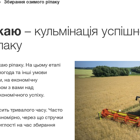
Збирання озимого ріпаку
Дистриб’ютори
– кульмінація успішн
жаю
Ексклюзивний
паку
з
myKWS
аю ріпаку. На цьому етапі
погода та інші умови
ЗАРЕ
м, на економічну
ом з вами над
ономічного успіху.
Міжнародн
KWS Group 
сить тривалого часу. Часто
вномірно, через що стручки
kws.com/co
иглості на час збирання