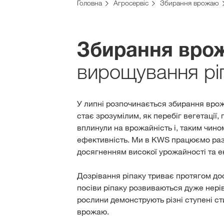
Головна
Агросервіс
Збирання врожаю
Збирання вро
вирощування рі
У липні розпочинається збирання врож
стає зрозумілим, як перебіг вегетації, 
вплинули на врожайність і, таким чино
ефективність. Ми в KWS працюємо раз
досягненням високої урожайності та ек
Дозрівання ріпаку триває протягом до
посіви ріпаку розвиваються дуже нері
рослини демонструють різні ступені ст
врожаю.