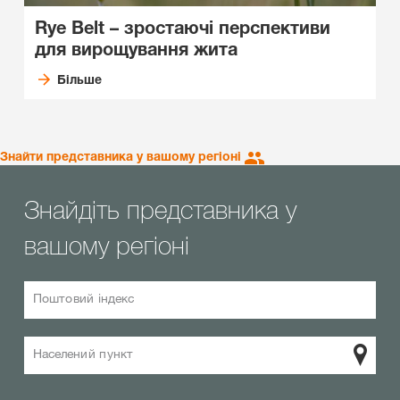
Rye Belt – зростаючі перспективи
для вирощування жита
Більше
Знайти представника у вашому регіоні
Знайдіть представника у
вашому регіоні
Поштовий індекс
Населений пункт