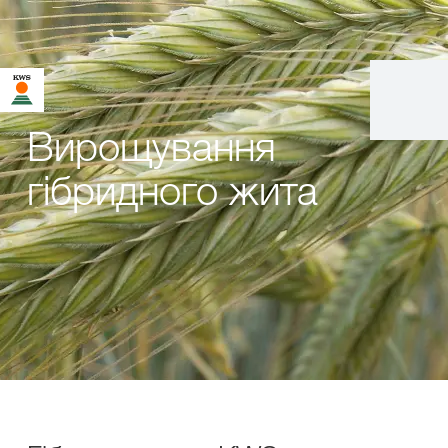
Вирощування
гібридного жита