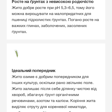
Росте на ґрунтах з невисокою родючістю
Жито добре росте при pH 5,3–6,5, тому його
можна вирощувати на малопридатних для
пшениці підзолистих ґрунтах. Погано росте на
важких глинах, заболочених, засолених
ґрунтах.
Ідеальний попередник
Жито озиме є добрим попередником для
інших культур, оскільки рано звільняє поле.
Жито залишає після себе ділянку чистою від
хвороб, збагачує ґрунт органічними
речовинами, азотом та калієм. Коріння жита
виділяє отруту для кореневої нематоди,