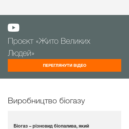
Проєкт «Жито Великих
Людей»
ПЕРЕГЛЯНУТИ ВІДЕО
Виробництво біогазу
Біогаз – різновид біопалива, який