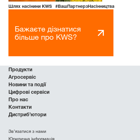
Шлях насінини KWS
#ВашПартнерзНасінництва
Бажаєте дізнатися
більше про KWS?
Продукти
Агросервіс
Новини та події
Цифрові сервіси
Про нас
Контакти
Дистриб’ютори
Зв’язатися з нами
Юридична інформація