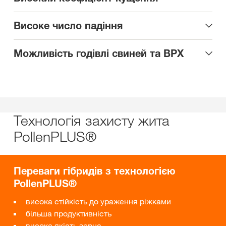
Високе число падіння
Можливість годівлі свиней та ВРХ
Технологія захисту жита
PollenPLUS®
Переваги гібридів з технологією
PollenPLUS®
висока стійкість до ураження ріжками
більша продуктивність
висока якість зерна