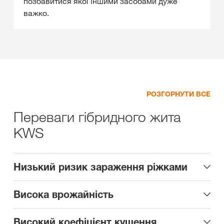
позбавитися якої іншими засобами дуже
важко.
РОЗГОРНУТИ ВСЕ
Переваги гібридного жита
KWS
Низький ризик зараження ріжками
Висока врожайність
Високий коефіцієнт кущення