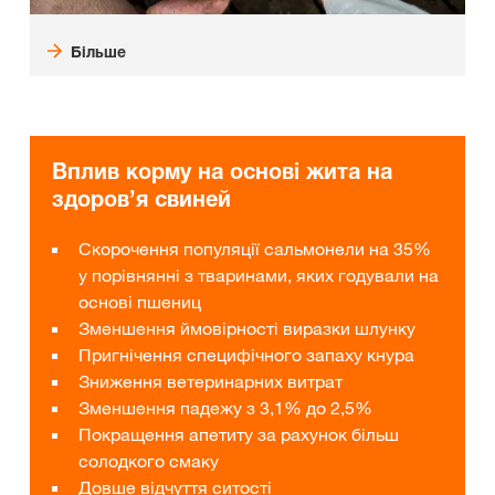
Більше
Вплив корму на основі жита на
здоров’я свиней
Скорочення популяції сальмонели на 35%
у порівнянні з тваринами, яких годували на
основі пшениц
Зменшення ймовірності виразки шлунку
Пригнічення специфічного запаху кнура
Зниження ветеринарних витрат
Зменшення падежу з 3,1% до 2,5%
Покращення апетиту за рахунок більш
солодкого смаку
Довше відчуття ситості