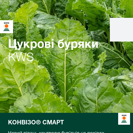
Цукровi буряки
KWS
КОНВІЗО® СМАРТ
Новий рівень контролю бур'янів на посівах