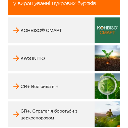
у вирощуванні цукрових буряків
КОНВІЗО® СМАРТ
KWS INITIO
CR+ Вся сила в +
CR+. Стратегія боротьби з
церкоспорозом