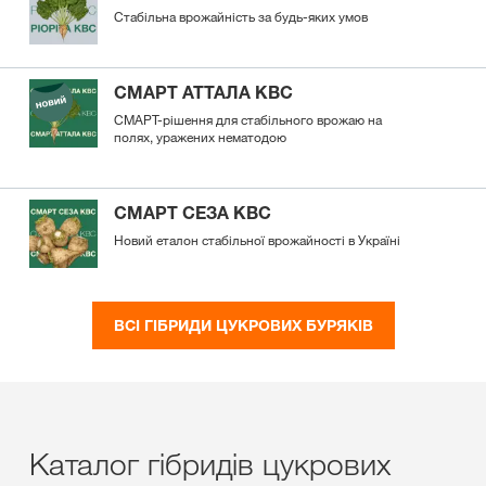
Стабільна врожайність за будь-яких умов
СМАРТ АТТАЛА КВС
СМАРТ-рішення для стабільного врожаю на
полях, уражених нематодою
СМАРТ СЕЗА КВС
Новий еталон стабільної врожайності в Україні
ВСІ ГІБРИДИ ЦУКРОВИХ БУРЯКІВ
Каталог гібридів цукрових