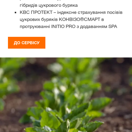
гібридів цукрового буряка
КВС ПРОТЕКТ – індексне страхування посівів
цукрових буряків КОНВІЗО®СМАРТ в
протруюванні INITIO PRO з додаванням SPA
ДО СЕРВІСУ