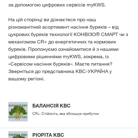
за допомогою цифрових сервісів myKWS.
На цій сторінці ви дізнаєтеся про наш
різноманітний асортимент насіння буряків – від
цукрових буряків технології КОНВІЗО® СМАРТ чи з
механізмом CR+ до енергетичних та кормових
буряків. Пропонуємо ознайомитися й з нашими
цифровими рішеннями myKWS, зокрема, із
«Сервісом насіння буряків». Маєте питання?
Зверніться до представника КВС-УКРАЇНА у
вашому регіоні.
БАЛАНСІЯ КВС
CR+. Стійкість, яка збільшує прибуток
РІОРІТА КВС