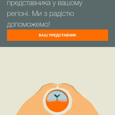
представника у вашому
регіоні. Ми з радістю
допоможемо!
ВАШ ПРЕДСТАВНИК