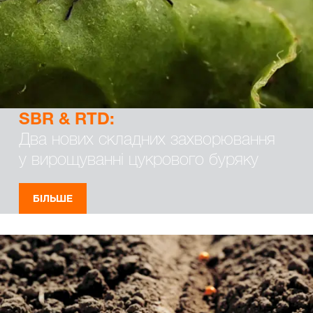
SBR & RTD:
Два нових складних захворювання
у вирощуванні цукрового буряку
БІЛЬШЕ