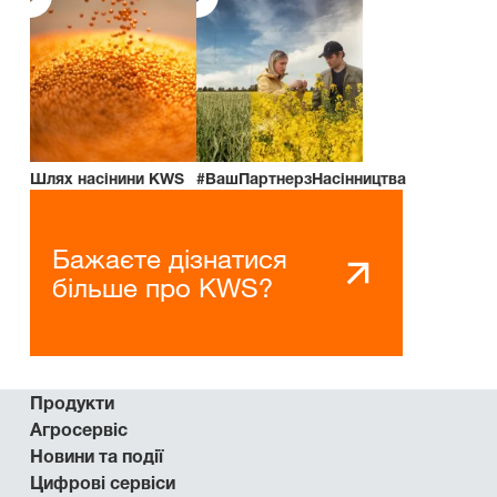
Шлях насінини KWS
#ВашПартнерзНасінництва
Бажаєте дізнатися
більше про KWS?
Продукти
Агросервіс
Новини та події
Цифрові сервіси