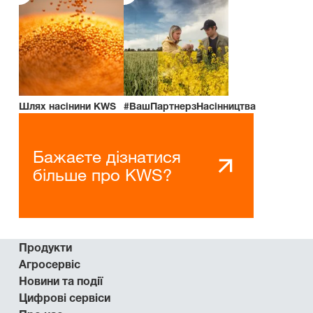
Шлях насінини KWS
#ВашПартнерзНасінництва
Бажаєте дізнатися
більше про KWS?
Продукти
Агросервіс
Новини та події
Цифрові сервіси