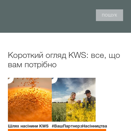
ПОШУК
Короткий огляд KWS: все, що
вам потрібно
Шлях насінини KWS
#ВашПартнерзНасінництва