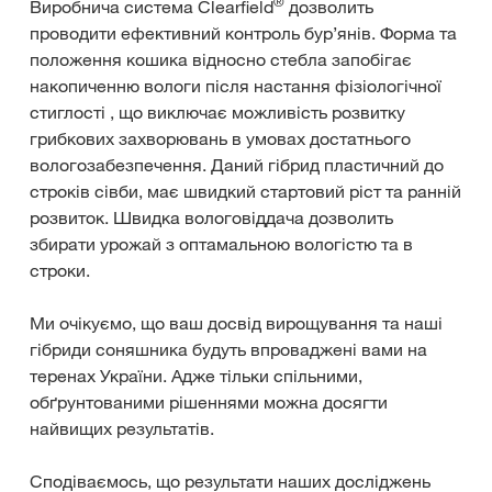
®
Виробнича система Clearfield
дозволить
проводити ефективний контроль бур’янів. Форма та
положення кошика відносно стебла запобігає
накопиченню вологи після настання фізіологічної
стиглості , що виключає можливість розвитку
грибкових захворювань в умовах достатнього
вологозабезпечення. Даний гібрид пластичний до
строків сівби, має швидкий стартовий ріст та ранній
розвиток. Швидка вологовіддача дозволить
збирати урожай з оптамальною вологістю та в
строки.
Ми очікуємо, що ваш досвід вирощування та наші
гібриди соняшника будуть впроваджені вами на
теренах України. Адже тільки спільними,
обґрунтованими рішеннями можна досягти
найвищих результатів.
Сподіваємось, що результати наших досліджень