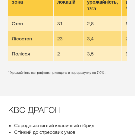
зона
локацій
урожайність,
вол
т/га
%
Степ
31
2,8
6,4
Лісостеп
23
3,4
7,6
Полісся
2
3,5
9,6
* Урожайність на графіках приведена в перерахунку на 7,0%.
КВС ДРАГОН
Середньостиглий класичний гібрид
Стійкий до стресових умов