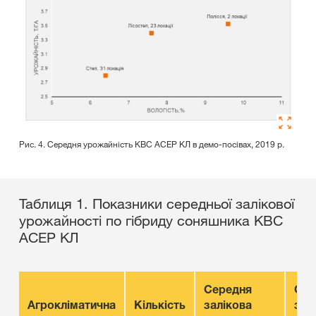
Рис. 4. Середня урожайність КВС АСЕР КЛ в демо-посівах, 2019 р.
Таблиця 1. Показники середньої залікової
урожайності по гібриду соняшника КВС
АСЕР КЛ
Середня
Сер
Агрокліматична
Кількість
залікова
зби