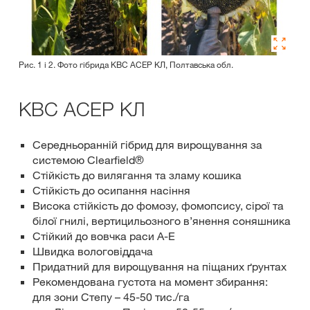
Рис. 1 і 2. Фото гібрида КВС АСЕР КЛ, Полтавська обл.
КВС АСЕР КЛ
Середньоранній гібрид для вирощування за
системою Clearfield®
Стійкість до вилягання та зламу кошика
Стійкість до осипання насіння
Висока стійкість до фомозу, фомопсису, сірої та
білої гнилі, вертицильозного в’янення соняшника
Стійкий до вовчка раси А-Е
Швидка вологовіддача
Придатний для вирощування на піщаних ґрунтах
Рекомендована густота на момент збирання:
для зони Степу – 45-50 тис./га