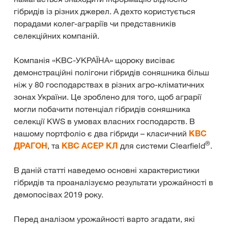
гібридів із різних джерел. А дехто користується
порадами колег-аграріїв чи представників
селекційних компаній.
Компанія «КВС-УКРАЇНА» щороку висіває
демонстраційні полігони гібридів соняшника більш
ніж у 80 господарствах в різних агро-кліматичних
зонах України. Це зроблено для того, щоб аграрії
могли побачити потенціал гібридів соняшника
селекції KWS в умовах власних господарств. В
нашому портфоліо є два гібриди – класичний
КВС
®
ДРАГОН
, та
КВС АСЕР КЛ
для системи Clearfield
.
В даній статті наведемо основні характеристики
гібридів та проаналізуємо результати урожайності в
демопосівах 2019 року.
Перед аналізом урожайності варто згадати, які