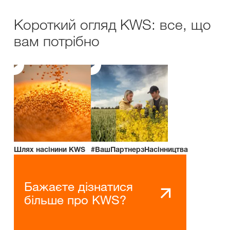
Короткий огляд KWS: все, що
вам потрібно
Шлях насінини KWS
#ВашПартнерзНасінництва
Бажаєте дізнатися
більше про KWS?