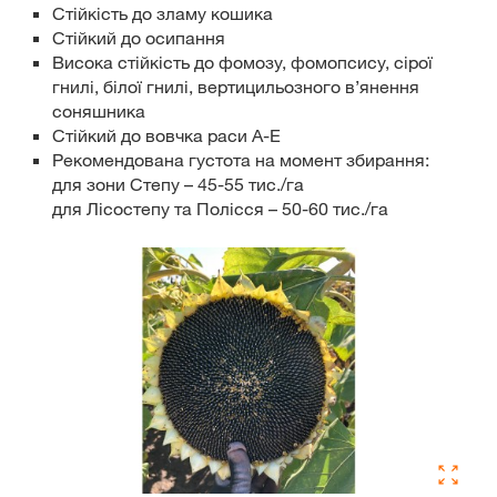
Стійкість до зламу кошика
Стійкий до осипання
Висока стійкість до фомозу, фомопсису, сірої
гнилі, білої гнилі, вертицильозного в’янення
соняшника
Стійкий до вовчка раси А-Е
Рекомендована густота на момент збирання:
для зони Степу – 45-55 тис./га
для Лісостепу та Полісся – 50-60 тис./га