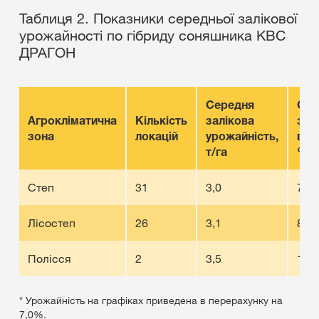
Таблиця 2. Показники середньої залікової
урожайності по гібриду соняшника КВС
ДРАГОН
Середня
Сер
Агрокліматична
Кількість
залікова
зби
зона
локацій
урожайність,
вол
т/га
%
Степ
31
3,0
7,0
Лісостеп
26
3,1
8,0
Полісся
2
3,5
10,6
* Урожайність на графіках приведена в перерахунку на
7,0%.