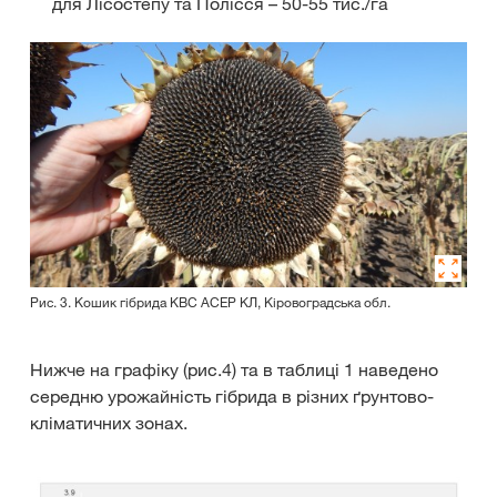
для Лісостепу та Полісся – 50-55 тис./га
Рис. 3. Кошик гібрида КВС АСЕР КЛ, Кіровоградська обл.
Нижче на графіку (рис.4) та в таблиці 1 наведено
середню урожайність гібрида в різних ґрунтово-
кліматичних зонах.