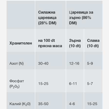
Силажна
Ц
аревица за
царевица
зърно (86%
(28% DM)
DM)
на 100 dt
Зърна
Слама
Хранителен
прясна маса
(10 dt)
(10 dt)
Азот (N)
30-40
12-16
5-9
Фосфат
15-25
6-11
5-7
(P
0
)
2
5
Калий (K
0)
35-50
4-6
15-25
2