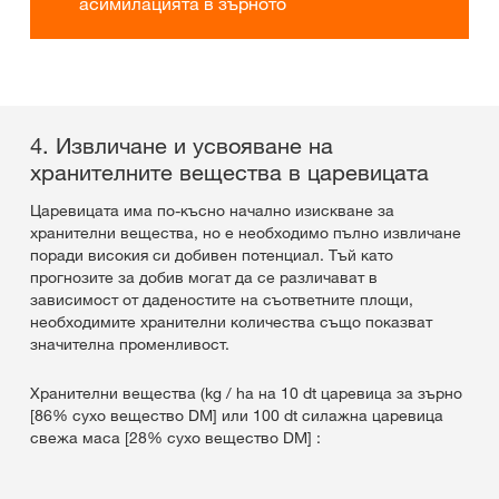
асимилацията в зърното
4. Извличане и усвояване на
хранителните вещества в царевицата
Царевицата има по-късно начално изискване за
хранителни вещества, но е необходимо пълно извличане
поради високия си добивен потенциал. Тъй като
прогнозите за добив могат да се различават в
зависимост от даденостите на съответните площи,
необходимите хранителни количества също показват
значителна променливост.
Хранителни вещества (kg / ha на 10 dt царевица за зърно
[86% сухо вещество DM] или 100 dt силажна царевица
свежа маса [28% сухо вещество DM] :