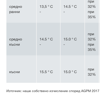
при
1.
средно
13,5 ° С
14.5 ° С
32%
° 
ранни
-
-
при
1.
35%
° 
при
1.
средно
14.5 ° С
15.0 ° С
32%
° 
късни
-
-
при
1.
35%
° 
пр
при
късни
15.5 ° С
15.0 ° С
1.
32%
° 
Източник: наше собствено изчисление според AGPM 2017