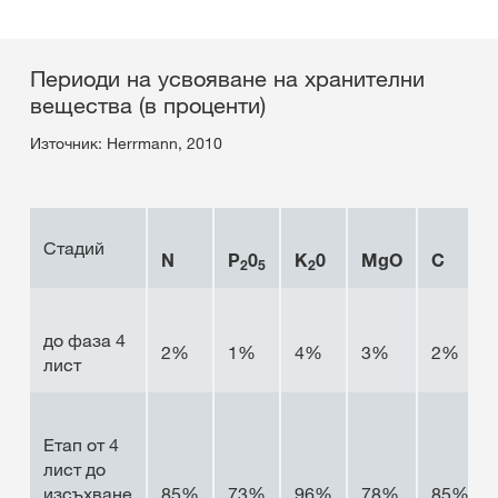
Периоди на усвояване на хранителни
вещества (в проценти)
Източник: Herrmann, 2010
Стадий
N
P
0
K
0
MgO
С
2
5
2
до фаза 4
2%
1%
4%
3%
2%
лист
Етап от 4
лист до
изсъхване
85%
73%
96%
78%
85%