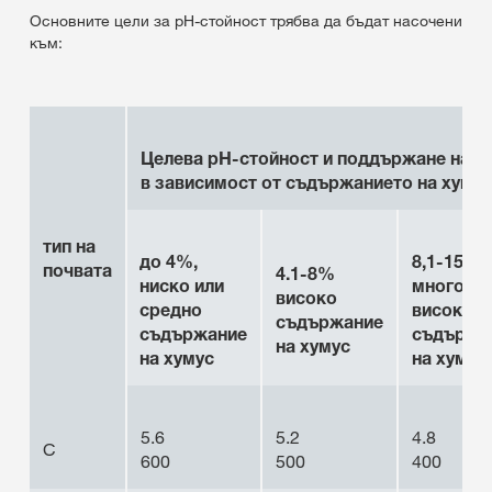
Основните цели за pH-стойност трябва да бъдат насочени
към:
Целева pH-стойност и поддържане на вар
в зависимост от съдържанието на хумус
тип на
до 4%,
8,1-15%
почвата
4.1-8%
ниско или
много
високо
средно
високо
съдържание
съдържание
съдържа
на хумус
на хумус
на хумус
5.6
5.2
4.8
С
600
500
400