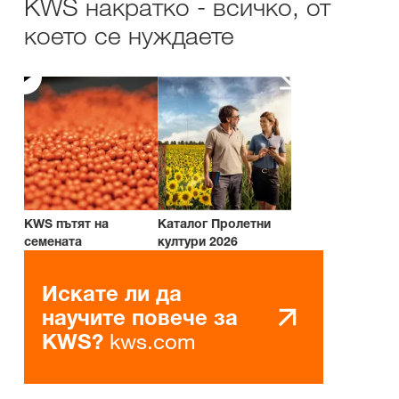
KWS накратко - всичко, от
което се нуждаете
KWS пътят на
Каталог Пролетни
семената
култури 2026
Искате ли да
научите повече за
kws.com
KWS?