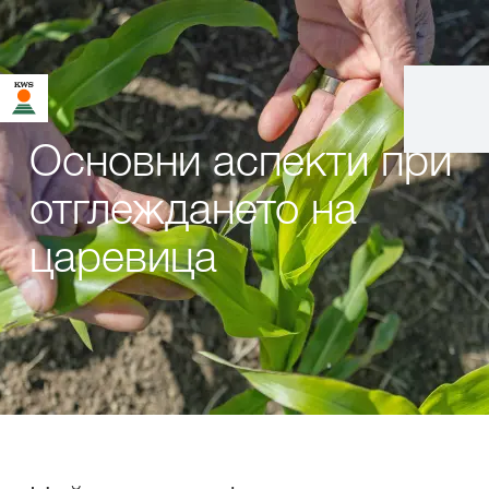
Основни аспекти при
отглеждането на
царевица