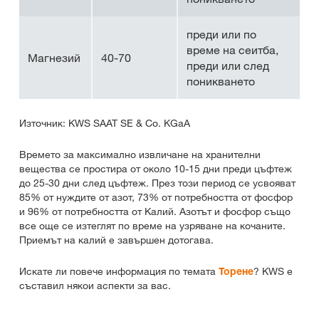
преди или по
време на сеитба,
Магнезий
40-70
преди или след
поникването
Източник: KWS SAAT SE & Co. KGaA
Времето за максимално извличане на хранителни
вещества се простира от около 10-15 дни преди цъфтеж
до 25-30 дни след цъфтеж. През този период се усвояват
85% от нуждите от азот, 73% от потребността от фосфор
и 96% от потребността от Калий. Азотът и фосфор също
все още се изтеглят по време на узряване на кочаните.
Приемът на калий е завършен дотогава.
Искате ли повече информация по темата
Торене
? KWS е
съставил някои аспекти за вас.