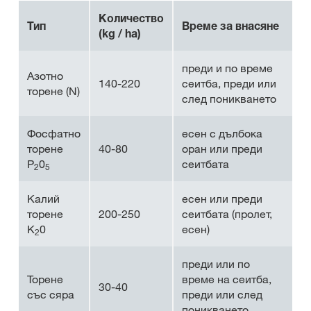
Количество
Тип
Време за внасяне
(kg / ha)
преди и по време
Азотно
140-220
сеитба, преди или
торене (N)
след поникването
Фосфатно
есен с дълбока
торене
40-80
оран или преди
P
0
сеитбата
2
5
Калий
есен или преди
торене
200-250
сеитбата (пролет,
К
0
есен)
2
преди или по
Торене
време на сеитба,
30-40
със сяра
преди или след
поникването