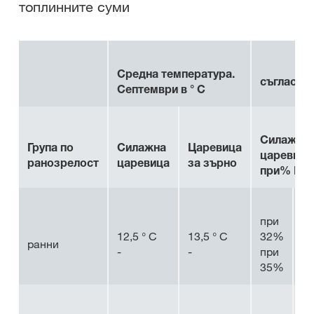
топлинните суми
Средна температура.
съгласно 
Септември в ° C
Силажна
Група по
Силажна
Царевица
царевица
ранозрелост
царевица
за зърно
при% DM
при
1,
12,5 ° С
13,5 ° С
32%
° 
ранни
-
-
при
1,
35%
° 