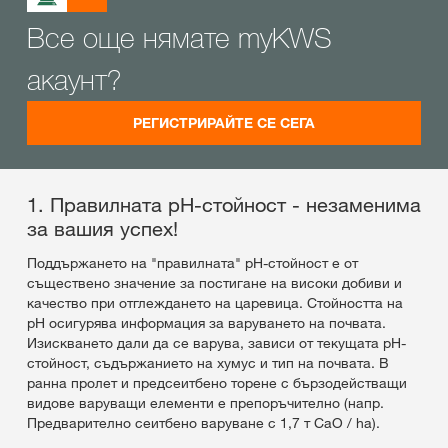
Все още нямате myKWS
акаунт?
РЕГИСТРИРАЙТЕ СЕ СЕГА
1. Правилната pH-стойност - незаменима
за вашия успех!
Поддържането на "правилната" pH-стойност е от
съществено значение за постигане на високи добиви и
качество при отглеждането на царевица. Стойността на
pH осигурява информация за варуването на почвата.
Изискването дали да се варува, зависи от текущата pH-
стойност, съдържанието на хумус и тип на почвата. В
ранна пролет и предсеитбено торене с бързодействащи
видове варуващи елементи е препоръчително (напр.
Предварително сеитбено варуване с 1,7 т CaO / ha).