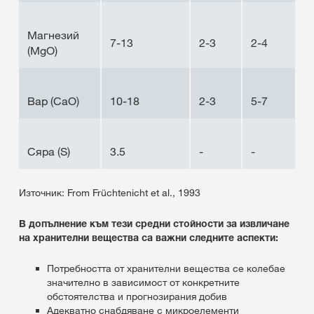
Магнезий
7-13
2-3
2-4
(MgO)
Вар (CaO)
10-18
2-3
5-7
Сяра (S)
3.5
-
-
Източник: From Früchtenicht et al., 1993
В допълнение към тези средни стойности за извличане
на хранителни вещества са важни следните аспекти:
Потребността от хранителни вещества се колебае
значително в зависимост от конкретните
обстоятелства и прогнозирания добив
Адекватно снабдяване с микроелементи