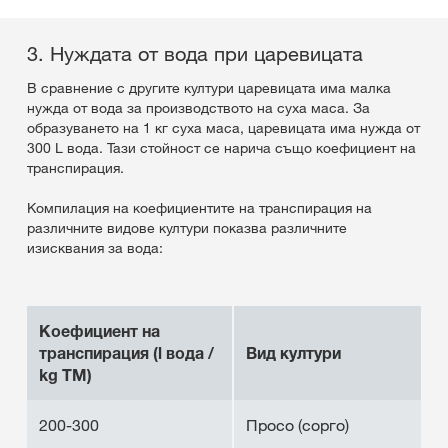
3. Нуждата от вода при царевицата
В сравнение с другите култури царевицата има малка
нужда от вода за производството на суха маса. За
образуването на 1 кг суха маса, царевицата има нужда от
300 L вода. Тази стойност се нарича също коефициент на
транспирация.
Компилация на коефициентите на транспирация на
различните видове култури показва различните
изисквания за вода:
Коефициент на
транспирация (l вода /
Вид култури
kg TM)
200-300
Просо (сорго)