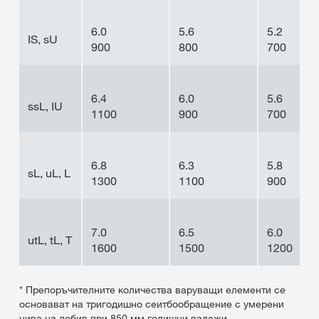
6.0
5.6
5.2
IS, sU
900
800
700
6.4
6.0
5.6
ssL, IU
1100
900
700
6.8
6.3
5.8
sL, uL, L
1300
1100
900
7.0
6.5
6.0
utL, tL, T
1600
1500
1200
* Препоръчителните количества варуващи елементи се
основават на тригодишно сеитбообращение с умерени
нива на добив при 850 мм годишни валежи