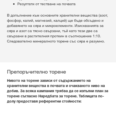
Резултати от тестване на почвата
В допълнение към основните хранителни вещества (азот,
фосфор, калий, магнезий, калций) ще бъде обсъдено и
добавянето на сяра и микроелементи. Изискванията за
сяра и азот са тясно свързани, тъй като тези две са
свързани в растителния протеин в съотношение 1:10.
Следователно минералното торене със сяра е разумно.
Препоръчително торене
Нивото на торене зависи от съдържанието на
хранителни вещества в почвата и очакваното ниво на
добив. За всяка кампания трябва да се изпълни план за
торене съгласно Наредбата за торене. Таблицата по-
долу предоставя референтни стойности: