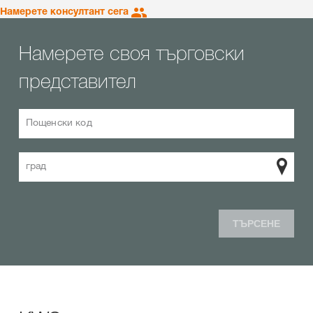
Намерете консултант сега
Намерете своя търговски
представител
Пощенски код
град
ТЪРСЕНЕ