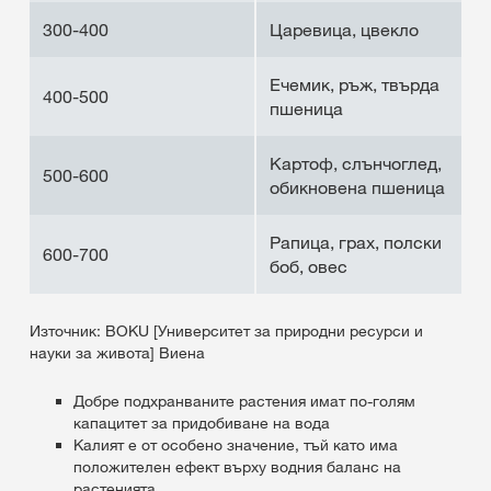
300-400
Царевица, цвекло
Ечемик, ръж, твърда
400-500
пшеница
Картоф, слънчоглед,
500-600
обикновена пшеница
Рапица, грах, полски
600-700
боб, овес
Източник: BOKU [Университет за природни ресурси и
науки за живота] Виена
Добре подхранваните растения имат по-голям
капацитет за придобиване на вода
Калият е от особено значение, тъй като има
положителен ефект върху водния баланс на
растенията