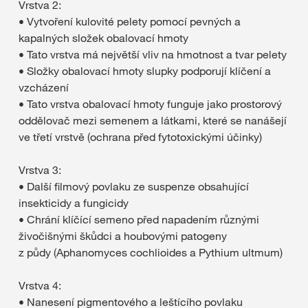
Vrstva 2:
• Vytvoření kulovité pelety pomocí pevných a
kapalných složek obalovací hmoty
• Tato vrstva má největší vliv na hmotnost a tvar pelety
• Složky obalovací hmoty slupky podporují klíčení a
vzcházení
• Tato vrstva obalovací hmoty funguje jako prostorový
oddělovač mezi semenem a látkami, které se nanášejí
ve třetí vrstvě (ochrana před fytotoxickými účinky)
Vrstva 3:
• Další filmový povlaku ze suspenze obsahující
insekticidy a fungicidy
• Chrání klíčící semeno před napadením různými
živočišnými škůdci a houbovými patogeny
z půdy (Aphanomyces cochlioides a Pythium ultmum)
Vrstva 4:
• Nanesení pigmentového a leštícího povlaku