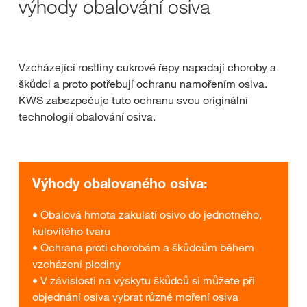
výhody obalování osiva
Vzcházející rostliny cukrové řepy napadají choroby a
škůdci a proto potřebují ochranu namořením osiva.
KWS zabezpečuje tuto ochranu svou originální
technologií obalování osiva.
Výhody obalovaného osiva:
• Obalová hmota zakulatí osivo do jednotného,
kulovitého tvaru
• Ochrana proti chorobám a škůdcům během
vzcházení plodiny
• V závislosti na výskytu škůdců si můžete při
objednání osiva vybrat různé moření osiva