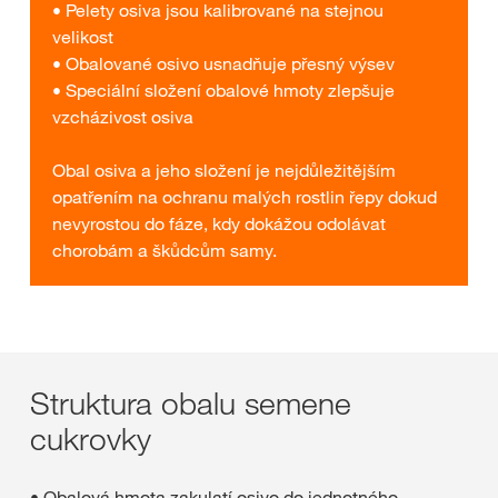
• Pelety osiva jsou kalibrované na stejnou
velikost
• Obalované osivo usnadňuje přesný výsev
• Speciální složení obalové hmoty zlepšuje
vzcházivost osiva
Obal osiva a jeho složení je nejdůležitějším
opatřením na ochranu malých rostlin řepy dokud
nevyrostou do fáze, kdy dokážou odolávat
chorobám a škůdcům samy.
Struktura obalu semene
cukrovky
• Obalová hmota zakulatí osivo do jednotného,