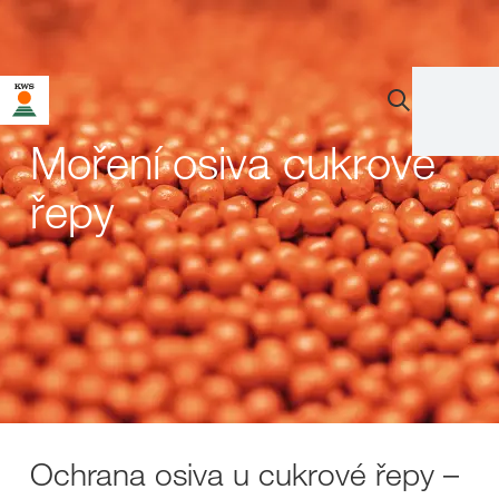
Moření osiva cukrové
řepy
Ochrana osiva u cukrové řepy –