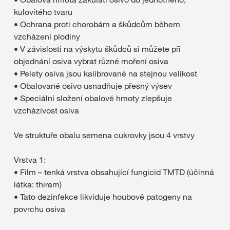
kulovitého tvaru
• Ochrana proti chorobám a škůdcům během
vzcházení plodiny
• V závislosti na výskytu škůdců si můžete při
objednání osiva vybrat různé moření osiva
• Pelety osiva jsou kalibrované na stejnou velikost
• Obalované osivo usnadňuje přesný výsev
• Speciální složení obalové hmoty zlepšuje
vzcházivost osiva
Ve struktuře obalu semena cukrovky jsou 4 vrstvy
Vrstva 1:
• Film – tenká vrstva obsahující fungicid TMTD (účinná
látka: thiram)
• Tato dezinfekce likviduje houbové patogeny na
povrchu osiva