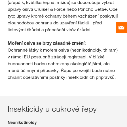
(dřepčík, květilka řepná, mšice) se doporučuje vybrat
úpravy osiva Cruiser & Force nebo Poncho Beta+. Obě
tyto úpravy kromě ochrany během vzcházení poskytují
dlouhodobou ochranu do uzavření řádků i před
listovými škůdci a přenašeči viróz škůdci.
Moření osiva se brzy zásadně změní:
Ochranné látky k moření osiva (neonikotinoidy, thiram)
v rámci EU postupně ztrácejí registraci. V blízké
budoucnosti budou nahrazeny ekologičtějšími, ale
méně účinnými přípravky. Řepu po vzejití bude nutno
chránit operativními postřiky insetkicidních přípravků.
Insekticidy u cukrové řepy
Neonikotinoidy