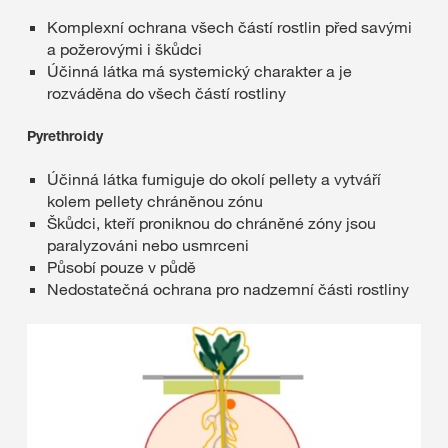
Komplexní ochrana všech částí rostlin před savými
a požerovými i škůdci
Účinná látka má systemický charakter a je
rozváděna do všech částí rostliny
Pyrethroidy
Účinná látka fumiguje do okolí pellety a vytváří
kolem pellety chráněnou zónu
Škůdci, kteří proniknou do chráněné zóny jsou
paralyzováni nebo usmrceni
Působí pouze v půdě
Nedostatečná ochrana pro nadzemní části rostliny