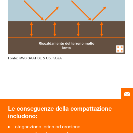
Fonte: KWS SAAT SE & Co. KGaA
Le conseguenze della compattazione
includono:
stagnazione idrica ed erosione