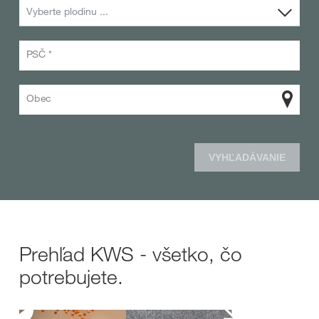
Vyberte plodinu ...
PSČ *
Obec
VYHĽADÁVANIE
Prehľad KWS - všetko, čo
potrebujete.