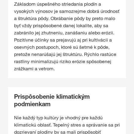
Základom úspešného striedania plodín a
vysokých výnosov je samozrejme dobrá úrodnosť
a štruktúra pôdy. Obrábanie pôdy by preto malo
byť vždy prispôsobené danej lokalite, aby sa
zabránilo jej zhutneniu, zanášaniu alebo erózii.
Pozitívne účinky sa prejavujú aj pri kultivácii a
osevných postupoch, ktoré sú šetrné k pôde,
pretože nenarúšajú jej štruktúru. Rýchlo rastúce
rastliny minimalizujú riziko erózie spôsobenej
zrážkami a vetrom.
Prispôsobenie klimatickým
podmienkam
Nie každý typ kultúry je vhodný pre každú
klimatickú oblasť. Tepelný stres a správanie sa pri
dozrievaní plodiny by sa mali prispôsobiť