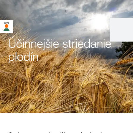
Účinnejšie striedanie
plodín