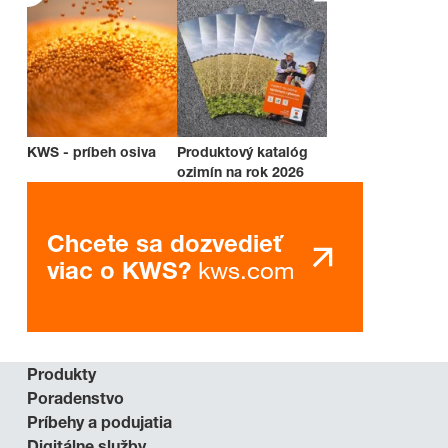
KWS - príbeh osiva
Produktový katalóg
ozimín na rok 2026
Chcete sa dozvedieť
kws.com
viac o KWS?
Produkty
Poradenstvo
Príbehy a podujatia
Digitálne služby