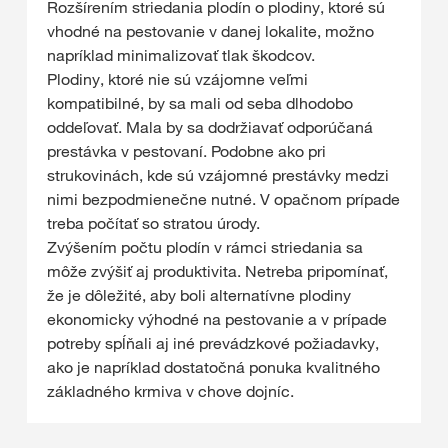
Rozšírením striedania plodín o plodiny, ktoré sú
vhodné na pestovanie v danej lokalite, možno
napríklad minimalizovať tlak škodcov.
Plodiny, ktoré nie sú vzájomne veľmi
kompatibilné, by sa mali od seba dlhodobo
oddeľovať. Mala by sa dodržiavať odporúčaná
prestávka v pestovaní. Podobne ako pri
strukovinách, kde sú vzájomné prestávky medzi
nimi bezpodmienečne nutné. V opačnom prípade
treba počítať so stratou úrody.
Zvýšením počtu plodín v rámci striedania sa
môže zvýšiť aj produktivita. Netreba pripomínať,
že je dôležité, aby boli alternatívne plodiny
ekonomicky výhodné na pestovanie a v prípade
potreby spĺňali aj iné prevádzkové požiadavky,
ako je napríklad dostatočná ponuka kvalitného
základného krmiva v chove dojníc.