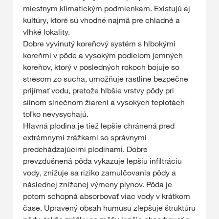
miestnym klimatickým podmienkam. Existujú aj
kultúry, ktoré sú vhodné najmä pre chladné a
vlhké lokality.
Dobre vyvinutý koreňový systém s hlbokými
koreňmi v pôde a vysokým podielom jemných
koreňov, ktorý v posledných rokoch bojuje so
stresom zo sucha, umožňuje rastline bezpečne
prijímať vodu, pretože hlbšie vrstvy pôdy pri
silnom slnečnom žiarení a vysokých teplotách
toľko nevysychajú.
Hlavná plodina je tiež lepšie chránená pred
extrémnymi zrážkami so správnymi
predchádzajúcimi plodinami. Dobre
prevzdušnená pôda vykazuje lepšiu infiltráciu
vody, znižuje sa riziko zamulčovania pôdy a
následnej zníženej výmeny plynov. Pôda je
potom schopná absorbovať viac vody v krátkom
čase. Upravený obsah humusu zlepšuje štruktúru