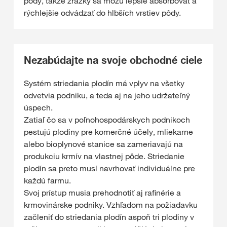
pôdy, takže zrážky sa môžu lepšie absorbovať a
rýchlejšie odvádzať do hlbších vrstiev pôdy.
Nezabúdajte na svoje obchodné ciele
Systém striedania plodín má vplyv na všetky
odvetvia podniku, a teda aj na jeho udržateľný
úspech.
Zatiaľ čo sa v poľnohospodárskych podnikoch
pestujú plodiny pre komerčné účely, mliekarne
alebo bioplynové stanice sa zameriavajú na
produkciu krmív na vlastnej pôde. Striedanie
plodín sa preto musí navrhovať individuálne pre
každú farmu.
Svoj prístup musia prehodnotiť aj rafinérie a
krmovinárske podniky. Vzhľadom na požiadavku
začleniť do striedania plodín aspoň tri plodiny v