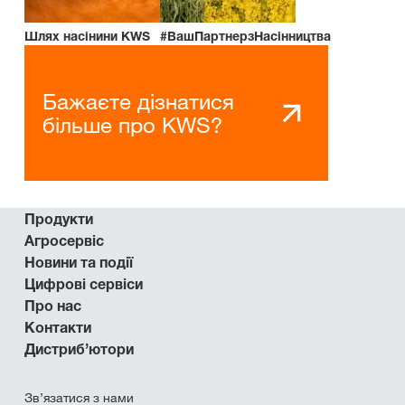
Шлях насінини KWS
#ВашПартнерзНасінництва
Бажаєте дізнатися
більше про KWS?
Продукти
Агросервіс
Новини та події
Цифрові сервіси
Про нас
Контакти
Дистриб’ютори
Зв’язатися з нами