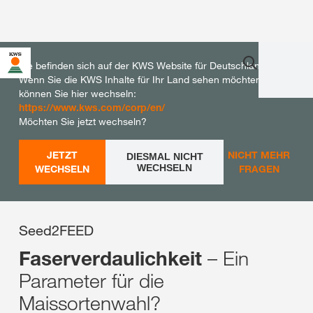
Sie befinden sich auf der KWS Website für Deutschland.
Wenn Sie die KWS Inhalte für Ihr Land sehen möchten,
können Sie hier wechseln:
https://www.kws.com/corp/en/
Möchten Sie jetzt wechseln?
JETZT
NICHT MEHR
DIESMAL NICHT
WECHSELN
WECHSELN
FRAGEN
Seed2FEED
– Ein
Faserverdaulichkeit
Parameter für die
Maissortenwahl?