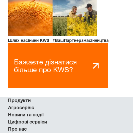
Шлях насінини KWS
#ВашПартнерзНасінництва
Бажаєте дізнатися
більше про KWS?
Продукти
Агросервіс
Новини та події
Цифрові сервіси
Про нас