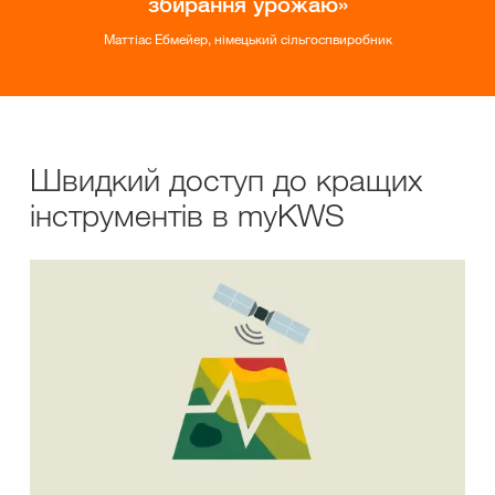
збирання урожаю
Маттіас Ебмейер, німецький сільгоспвиробник
Швидкий доступ до кращих
інструментів в myKWS