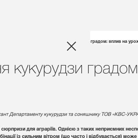
Продукти
ини Kукурудзи
Пошкодження кукурудзи градом: вплив на уро
Агросервіс
 кукурудзи градом:
Новини та події
Цифрові сервіс
Про нас
тант
Департаменту кукурудзи та соняшнику
ТОВ «КВС-УКРА
 сюрпризи для аграріїв. Однією з таких неприємних не
Контакти
бінації із сильним вітром (що часто і відбувається) мож