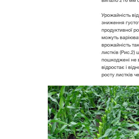
випало 216 мм о
Урожайність ві
зниження густот
продуктивної ро
можуть варіюва
врожайність так
листків (Рис.2) 
пошкоджені не в
відростає і від
росту листків ч