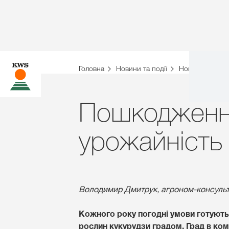
Головна
Новини та події
Новини
Нов
Пошкодження
урожайність
Володимир Дмитрук, агроном-консуль
Кожного року погодні умови готують
рослин кукурудзи градом. Град в ком