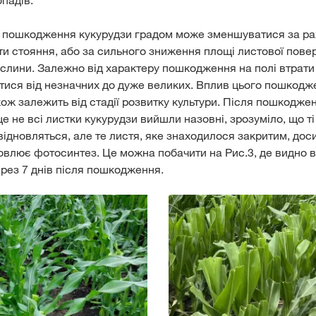
падів.
д пошкодження кукурудзи градом може зменшуватися за ра
и стояння, або за сильного зниження площі листової повер
слини. Залежно від характеру пошкодження на полі втрати 
тися від незначних до дуже великих. Вплив цього пошкодж
ож залежить від стадії розвитку культури. Після пошкодже
ще не всі листки кукурудзи вийшли назовні, зрозуміло, що ті
ідновляться, але те листя, яке знаходилося закритим, дос
новлює фотосинтез. Це можна побачити на Рис.3, де видно 
ерез 7 днів після пошкодження.