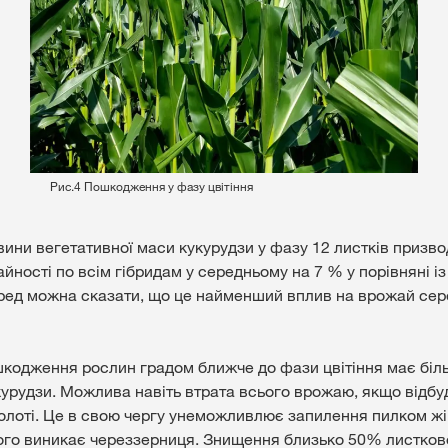
⠀⠀⠀Рис.4 Пошкодження у фазу цвітіння
ини вегетативної маси кукурудзи у фазу 12 листків призво
ності по всім гібридам у середньому на 7 % у порівняні із
ред можна сказати, що це найменший вплив на врожай сер
шкодження рослин градом ближче до фази цвітіння має біл
курудзи. Можлива навіть втрата всього врожаю, якщо відбу
лоті. Це в свою чергу унеможливлює запилення пилком жі
чого виникає череззерниця. Знищення близько 50% листково