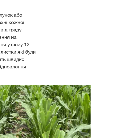
хунок або
хні кожної
від граду
ення на
ння у фазу 12
 листки які були
ить швидко
відновлення