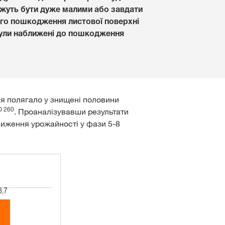
Проєкт «Прийдешнім
можуть бути дуже малими або завдати
Зв'язатися з нами
поколінням»
ного пошкодження листової поверхні
Регіон Схід
 були наближені до пошкодження
Ініціатива незалежност
Регіон Центр
 контент
Розіграш від KWS
Відділ по роботі з клю
клієнтами
ВХІД
ня полягало у знищені половини
 260
. Проаналізувавши результати
зниження урожайності у фази 5-8
ЄСТРУВАТИСЯ
а тематика
в
rp