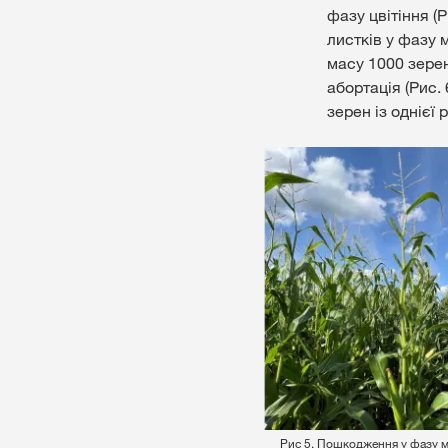
фазу цвітіння (
листків у фазу 
масу 1000 зерен
абортація (Рис.
зерен із однієї 
⠀⠀⠀⠀⠀⠀⠀⠀⠀⠀⠀⠀⠀⠀Рис 5. Пошкодження у фазу мол