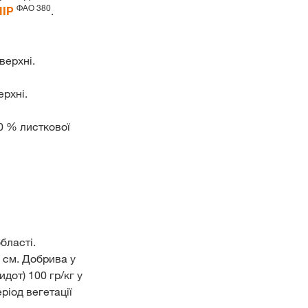
ФАО 380
ІР
.
верхні.
ерхні.
0 % листкової
бласті.
5 см. Добрива у
дот) 100 гр/кг у
еріод вегетації