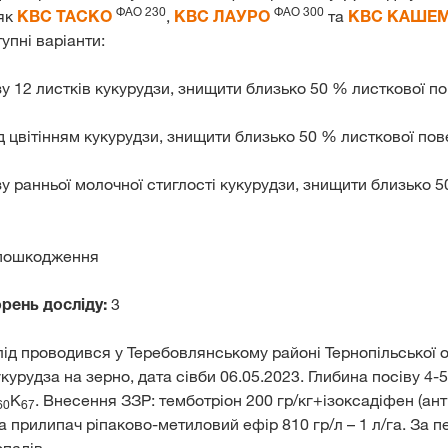
ФАО
2
3
0
ФАО 3
0
0
 як
КВС ТАСКО
,
КВС ЛАУРО
та
КВС КАШЕМ
упні варіанти:
у 12 листків кукурудзи, знищити близько 50 % листкової по
 цвітінням кукурудзи, знищити близько 50 % листкової пов
у ранньої молочної стиглості кукурудзи, знищити близько 5
пошкодження
орень досліду:
3
лід проводився у Теребовлянському районі Тернопільської о
курудза на зерно, дата сівби 06.05.2023. Глибина посіву 4-
K
. Внесення ЗЗР: темботріон 200 гр/кг+ізоксадіфен (анти
60
67
та прилипач ріпаково-метиловий ефір 810 гр/л – 1 л/га. За п