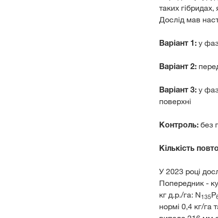
таких гібридах,
Дослід мав наст
Варіант 1:
у фаз
Варіант 2:
перед
Варіант 3:
у фаз
поверхні
Контроль:
без 
Кількість повт
У 2023 році дос
Попередник - ку
кг д.р./га: N
P
135
нормі 0,4 кг/га 