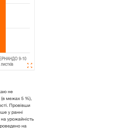
жаю не
 (в межах 5 %),
ості. Провівши
ше у ранні
 на урожайність
 проведено на