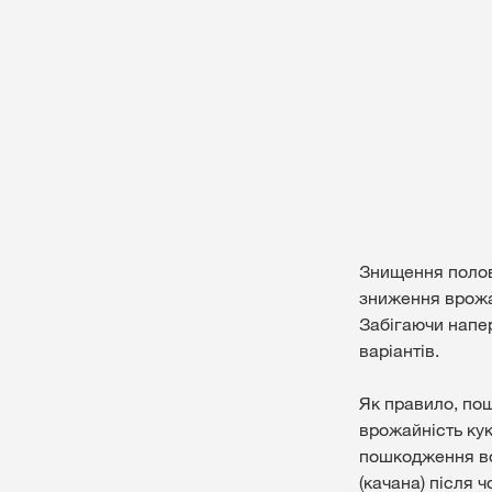
⠀⠀⠀⠀⠀⠀⠀⠀⠀⠀⠀⠀⠀⠀⠀⠀
Знищення полов
зниження врожай
Забігаючи напе
варіантів.
Як правило, по
врожайність ку
пошкодження во
(качана) після 