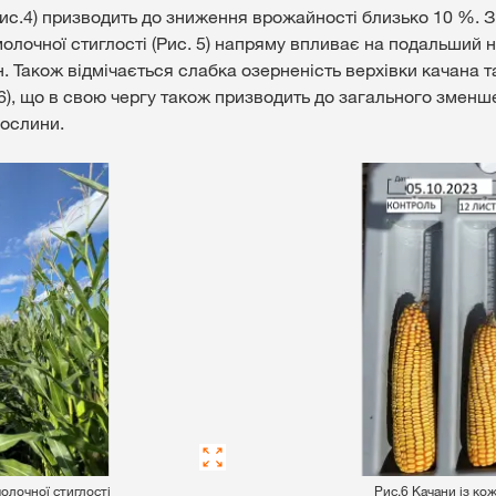
Рис.4) призводить до зниження врожайності близько 10 %.
молочної стиглості (Рис. 5) напряму впливає на подальший 
. Також відмічається слабка озерненість верхівки качана т
 6), що в свою чергу також призводить до загального зменш
рослини.
очної стиглості
⠀⠀⠀⠀⠀⠀⠀⠀⠀⠀⠀Рис.6 Качани із кожно