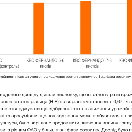
ожайності після штучного пошкодження рослин в залежності від фази розвитку
оведеного досліду дійшли висновку, що істотної втрати вро
енша істотна різниця (НІР) по варіантам становить 0,67 т/га
став стверджувати що відбулось істотне зниження урожайн
оці та зрозумівши, що пошкодження може відбуватися не ли
культури, було вирішено продовжити вивчення впливу граду
дзи із різним ФАО у більш пізні фази розвитку. Дослід було