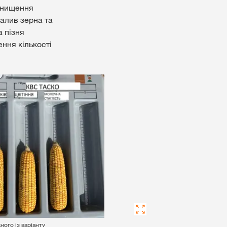
 Знищення
налив зерна та
а пізня
ення кількості
го із варіанту