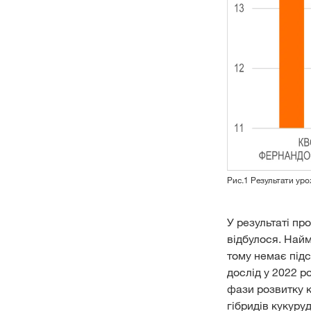
Рис.1 Результати ур
У результаті пр
відбулося. Найм
тому немає під
дослід у 2022 р
фази розвитку 
гібридів кукуру