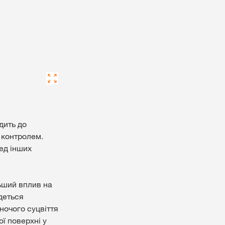
дить до
 контролем.
ед інших
ьший вплив на
деться
ночого суцвіття
ї поверхні у