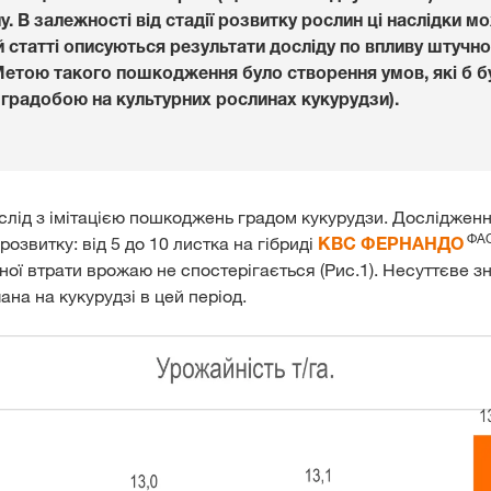
у. В залежності від стадії розвитку рослин ці наслідки 
Дистриб’ютори
й статті описуються результати досліду по впливу штуч
. Метою такого пошкодження було створення умов, які б
я градобою на культурних рослинах кукурудзи).
Ексклюзивний
з
myKWS
слід з імітацією пошкоджень градом кукурудзи. Досліджен
ФАО
розвитку: від 5 до 10 листка на гібриді
КВС ФЕРНАНДО
тної втрати врожаю не спостерігається (Рис.1). Несуттєве 
ЗАРЕ
на на кукурудзі в цей період.
Міжнародн
KWS Group 
kws.com/co