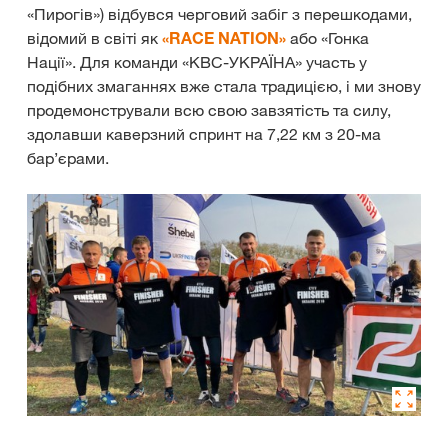
«Пирогів») відбувся черговий забіг з перешкодами,
відомий в світі як
«RACE NATION»
або «Гонка
Нації». Для команди «КВС-УКРАЇНА» участь у
подібних змаганнях вже стала традицією, і ми знову
продемонстрували всю свою завзятість та силу,
здолавши каверзний спринт на 7,22 км з 20-ма
бар’єрами.