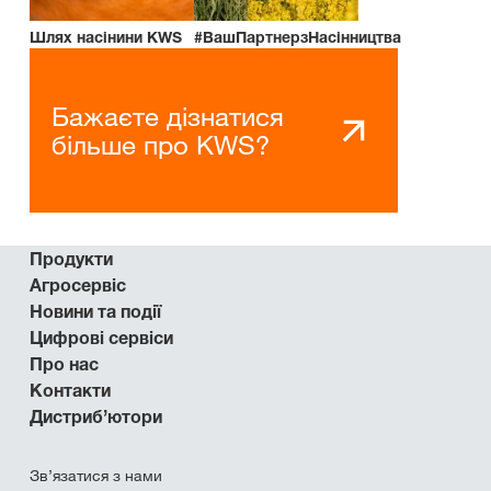
Шлях насінини KWS
#ВашПартнерзНасінництва
Бажаєте дізнатися
більше про KWS?
Продукти
Агросервіс
Новини та події
Цифрові сервіси
Про нас
Контакти
Дистриб’ютори
Зв’язатися з нами