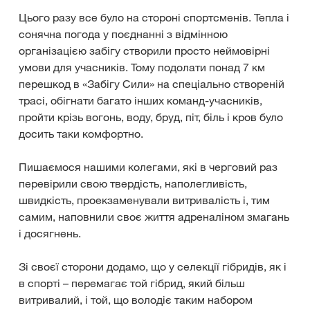
Цього разу все було на стороні спортсменів. Тепла і
сонячна погода у поєднанні з відмінною
організацією забігу створили просто неймовірні
умови для учасників. Тому подолати понад 7 км
перешкод в «Забігу Сили» на спеціально створеній
трасі, обігнати багато інших команд-учасників,
пройти крізь вогонь, воду, бруд, піт, біль і кров було
досить таки комфортно.
Пишаємося нашими колегами, які в черговий раз
перевірили свою твердість, наполегливість,
швидкість, проекзаменували витривалість і, тим
самим, наповнили своє життя адреналіном змагань
і досягнень.
Зі своєї сторони додамо, що у селекції гібридів, як і
в спорті – перемагає той гібрид, який більш
витривалий, і той, що володіє таким набором