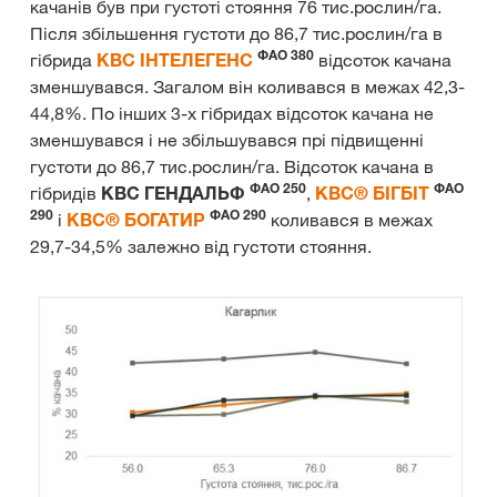
качанів був при густоті стояння 76 тис.рослин/га.
Після збільшення густоти до 86,7 тис.рослин/га в
ФАО 380
гібрида
КВС ІНТЕЛЕГЕНС
відсоток качана
зменшувався. Загалом він коливався в межах 42,3-
44,8%. По інших 3-х гібридах відсоток качана не
зменшувався і не збільшувався прі підвищенні
густоти до 86,7 тис.рослин/га. Відсоток качана в
ФАО 250
ФАО
гібридів
КВС ГЕНДАЛЬФ
,
КВС® БІГБІТ
290
ФАО 290
і
КВС® БОГАТИР
коливався в межах
29,7-34,5% залежно від густоти стояння.