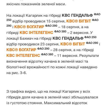
якісних показників зеленої маси.
ФАО
На локації Кагарлик на гібриді
КВС ГЕНДАЛЬФ
250
ФАО
відбір проводився 15 серпня,
КВС® БІГБІТ
290
ФАО 290
і
КВС® БОГАТИР
– 18 серпня, а на
ФАО 380
гібриді
КВС ІНТЕЛЕГЕНС
– 2 вересня. У
ФАО 250
локації Бахмач на гібриді
КВС ГЕНДАЛЬФ
ФАО 290
відбір проводився 23 серпня,
КВС® БІГБІТ
і
ФАО 290
КВС® БОГАТИР
– 28 серпня, а на гібриді
ФАО 380
КВС ІНТЕЛЕГЕНС
– 11 вересня. Результати
визначення відсотку качана в зеленій масі та
біологічної врожайності по кожні локації наведено
на рис. 3-6.
З графіка видно, що на локації Кагарлик у всіх
гібридів доля качана в зеленій масі збільшувалася
із густотою стояння. Максимальний відсоток