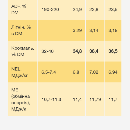
ADF, %
190-220
24,9
22,8
23,5
23
DM
Лігнін, %
3,29
3,14
3,18
3,
в DM
Крохмаль,
32-40
34,8
38,4
36,5
37
% DM
NEL,
6,5-7,4
6,8
7,02
6,94
6,
МДж/кг
МЕ
(обмінна
10,7-11,3
11,4
11,79
11,7
11
енергія),
МДж/к