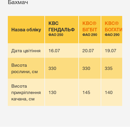
Бахмач
КВС
КВС®
КВС®
Назва обліку
ГЕНДАЛЬФ
БІГБІТ
БОГАТИР
ФАО 250
ФАО 290
ФАО 290
Дата цвітіння
16.07
20.07
19.07
Висота
330
330
335
рослини, см
Висота
прикріплення
130
145
140
качана, см