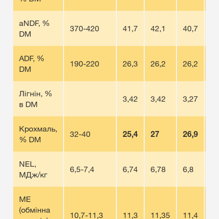
aNDF, %
370-420
41,7
42,1
40,7
4
DM
ADF, %
190-220
26,3
26,2
26,2
24
DM
Лігнін, %
3,42
3,42
3,27
3,
в DM
Крохмаль,
32-40
25,4
27
26,9
30
% DM
NEL,
6,5-7,4
6,74
6,78
6,8
6,
МДж/кг
МЕ
(обмінна
10,7-11,3
11,3
11,35
11,4
11