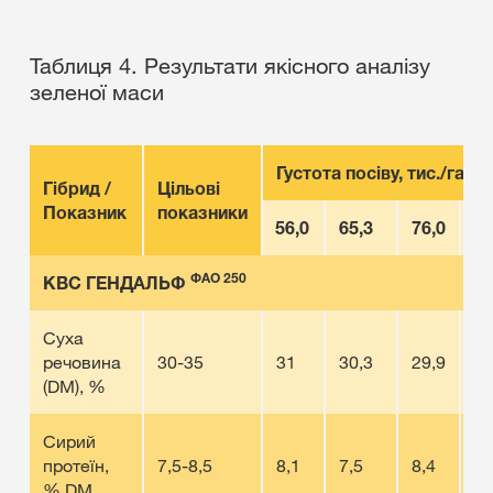
Таблиця 4. Результати якісного аналізу
зеленої маси
Густота посіву, тис./га
Гібрид /
Цільові
Показник
показники
56,0
65,3
76,0
86
ФАО 250
КВС ГЕНДАЛЬФ
Суха
речовина
30-35
31
30,3
29,9
31
(DM), %
Сирий
протеїн,
7,5-8,5
8,1
7,5
8,4
7,
% DM