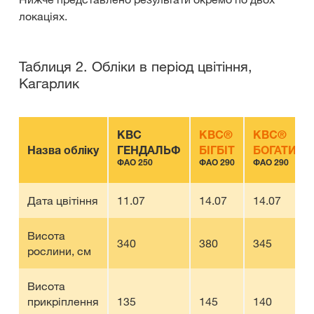
локаціях.
Таблиця 2. Обліки в період цвітіння,
Кагарлик
КВС
КВС®
КВС®
Назва обліку
ГЕНДАЛЬФ
БІГБІТ
БОГАТИР
ФАО 250
ФАО 290
ФАО 290
Дата цвітіння
11.07
14.07
14.07
Висота
340
380
345
рослини, см
Висота
прикріплення
135
145
140