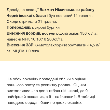
Дослід на локації
Бахмач Ніжинського району
Чернігівської області
був посіяний 11 травня.
Сходи отримали 21 травня.
Попередник:
цукрові буряки
Внесення добрив:
восени рідкий аміак 150 кг/га,
навесні NPK 16:16:16 200кг/га
Внесення ЗЗР:
S-метолахлор+тербутилазин 4,5 л/
га, МЦПА 1,0 л/га
На обох локаціях проведені обліки з оцінки
раннього росту та розвитку рослин. Оцінки
виставлялись по дев’ятибальній шкалі, де 0 –
найгірший показник, а 9 – найкращий. В таблиці
наведено середні бали по двох локаціях.