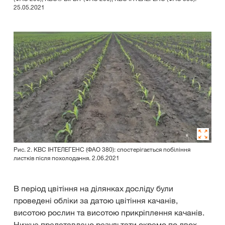
25.05.2021
Рис. 2. КВС ІНТЕЛЕГЕНС (ФАО 380): спостерігається побіління
листків після похолодання. 2.06.2021
В період цвітіння на ділянках досліду були
проведені обліки за датою цвітіння качанів,
висотою рослин та висотою прикріплення качанів.
Нижче представлено результати окремо по двох