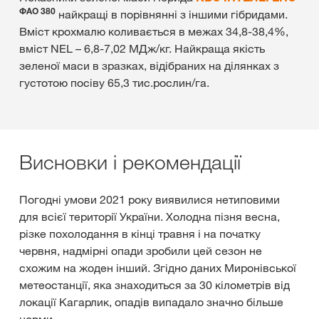
ФАО 380
найкращі в порівнянні з іншими гібридами.
Вміст крохмалю коливається в межах 34,8-38,4%,
вміст NEL – 6,8-7,02 МДж/кг. Найкраща якість
зеленої маси в зразках, відібраних на ділянках з
густотою посіву 65,3 тис.рослин/га.
Висновки і рекомендації
Погодні умови 2021 року виявилися нетиповими
для всієї території України. Холодна пізня весна,
різке похолодання в кінці травня і на початку
червня, надмірні опади зробили цей сезон не
схожим на жоден інший. Згідно даних Миронівської
метеостанції, яка знаходиться за 30 кілометрів від
локації Кагарлик, опадів випадало значно більше
норми.