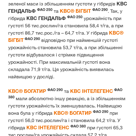
зеленої маси із збільшенням густоти у гібридів
КВС
ФАО 250
ФАО 290
ГЕНДАЛЬФ
та
КВС® БІГБІТ
. Так, у
ФАО 250
гібрида
КВС ГЕНДАЛЬФ
урожайність при
густоті 56 тис.рослин/га становила 58,4 т/га, а при
густоті 86,7 тис.рос./га – 64,7 т/га. У гібрида
КВС®
ФАО 290
БІГБІТ
відповідно при найменшій густоті
урожайність становила 53,7 т/га, а при збільшенні
густоти відбувалося і стрімке підвищення
урожайності. При максимальній густоті вона
складала 71,9 т/га. Ця урожайність виявилась
найвищою у досліді.
ФАО 290
ФАО
КВС® БОГАТИР
та
КВС ІНТЕЛЕГЕНС
380
мали абсолютно іншу реакцію, а із збільшенням
густоти урожайність їх зменшувалась. Найвищою
ФАО 290
вона була у гібрида
КВС® БОГАТИР
при
густоті 56,0 тис.рослин/га і становила 64,2 т/га. У
ФАО 380
гібрида
КВС ІНТЕЛЕГЕНС
при густоті 65,3
тис.рослин/га урожайність склала 57,2 т/га.