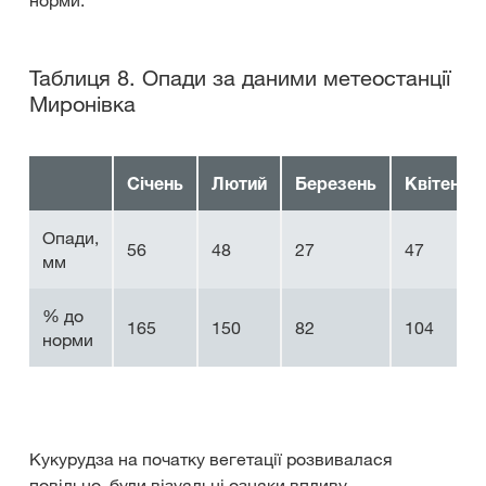
Таблиця 8. Опади за даними метеостанції
Миронівка
Січень
Лютий
Березень
Квітень
Опади,
56
48
27
47
мм
% до
165
150
82
104
норми
Кукурудза на початку вегетації розвивалася
повільно, були візуальні ознаки впливу