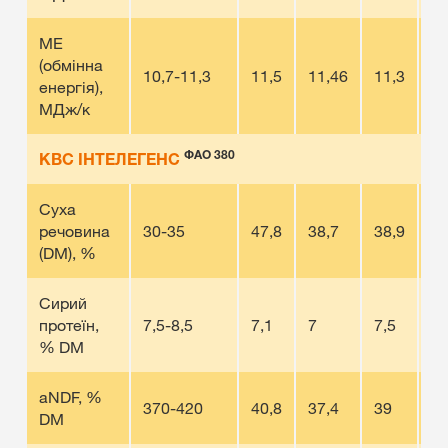
МЕ
(обмінна
10,7-11,3
11,5
11,46
11,3
10
енергія),
МДж/к
ФАО 380
КВС ІНТЕЛЕГЕНС
Суха
речовина
30-35
47,8
38,7
38,9
43
(DM), %
Сирий
протеїн,
7,5-8,5
7,1
7
7,5
7,
% DM
aNDF, %
370-420
40,8
37,4
39
39
DM