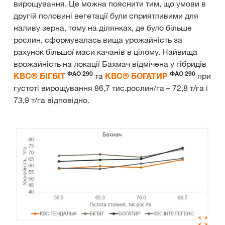
вирощування. Це можна пояснити тим, що умови в
другій половині вегетації були сприятливими для
наливу зерна, тому на ділянках, де було більше
рослин, сформувалась вища урожайність за
рахунок більшої маси качанів в цілому. Найвища
врожайність на локації Бахмач відмічена у гібридів
ФАО 290
ФАО 290
КВС® БІГБІТ
та
КВС® БОГАТИР
при
густоті вирощування 86,7 тис.рослин/га – 72,8 т/га і
73,9 т/га відповідно.