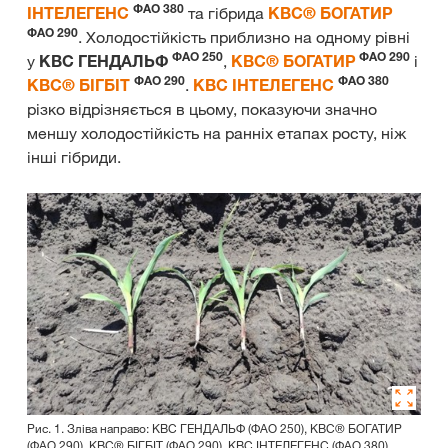
ФАО 380
ІНТЕЛЕГЕНС
та гібрида
КВС® БОГАТИР
ФАО 290
. Холодостійкість приблизно на одному рівні
ФАО 250
ФАО 290
у
КВС ГЕНДАЛЬФ
,
КВС® БОГАТИР
і
ФАО 290
ФАО 380
КВС® БІГБІТ
.
КВС ІНТЕЛЕГЕНС
різко відрізняється в цьому, показуючи значно
меншу холодостійкість на ранніх етапах росту, ніж
інші гібриди.
Рис. 1. Зліва направо: КВС ГЕНДАЛЬФ (ФАО 250), КВС® БОГАТИР
(ФАО 290), КВС® БІГБІТ (ФАО 290), КВС ІНТЕЛЕГЕНС (ФАО 380).