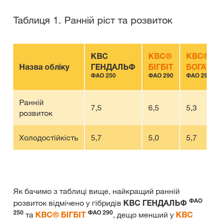
Таблиця 1. Ранній ріст та розвиток
КВС
КВС®
КВС®
Назва обліку
ГЕНДАЛЬФ
БІГБІТ
БОГАТИ
ФАО 250
ФАО 290
ФАО 290
Ранній
7,5
6,5
5,3
розвиток
Холодостійкість
5,7
5,0
5,7
Як бачимо з таблиці вище, найкращий ранній
ФАО
розвиток відмічено у гібридів
КВС ГЕНДАЛЬФ
250
ФАО 290
та
КВС® БІГБІТ
, дещо менший у
КВС