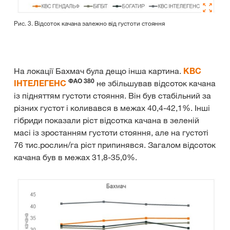
Рис. 3. Відсоток качана залежно від густоти стояння
На локації Бахмач була дещо інша картина.
КВС
ФАО 380
ІНТЕЛЕГЕНС
не збільшував відсоток качана
із підняттям густоти стояння. Він був стабільний за
різних густот і коливався в межах 40,4-42,1%. Інші
гібриди показали ріст відсотка качана в зеленій
масі із зростанням густоти стояння, але на густоті
76 тис.рослин/га ріст припинявся. Загалом відсоток
качана був в межах 31,8-35,0%.