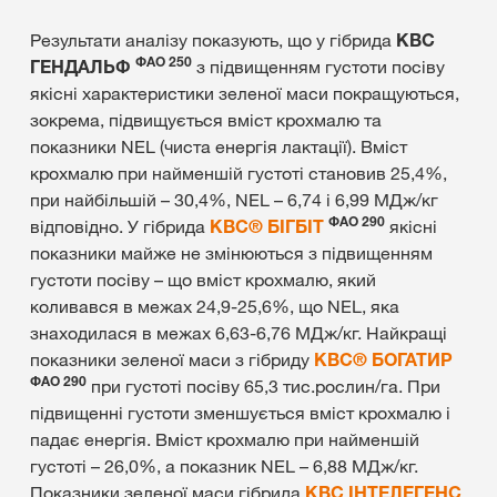
Результати аналізу показують, що у гібрида
КВС
ФАО 250
ГЕНДАЛЬФ
з підвищенням густоти посіву
якісні характеристики зеленої маси покращуються,
зокрема, підвищується вміст крохмалю та
показники NEL (чиста енергія лактації). Вміст
крохмалю при найменшій густоті становив 25,4%,
при найбільшій – 30,4%, NEL – 6,74 і 6,99 МДж/кг
ФАО 290
відповідно. У гібрида
КВС® БІГБІТ
якісні
показники майже не змінюються з підвищенням
густоти посіву – що вміст крохмалю, який
коливався в межах 24,9-25,6%, що NEL, яка
знаходилася в межах 6,63-6,76 МДж/кг. Найкращі
показники зеленої маси з гібриду
КВС® БОГАТИР
ФАО 290
при густоті посіву 65,3 тис.рослин/га. При
підвищенні густоти зменшується вміст крохмалю і
падає енергія. Вміст крохмалю при найменшій
густоті – 26,0%, а показник NEL – 6,88 МДж/кг.
Показники зеленої маси гібрида
КВС ІНТЕЛЕГЕНС