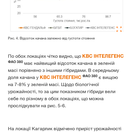
Рис. 4. Відсоток качана залежно від густоти стояння
По обох локаціях чітко видно, що
КВС ІНТЕЛЕГЕНС
ФАО 380
має найвищий відсоток качана в зеленій
масі порівняно з іншими гібридами. В середньому
ФАО 380
доля качана у
КВС ІНТЕЛЕГЕНС
є вищою
на 7-8% у зеленій масі. Щодо біологічної
урожайності, то за цим показником гібриди вели
себе по різному в обох локаціях, що можна
прослідкувати на рис. 5-6.
На локації Кагарлик відмічено приріст урожайності