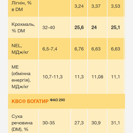
Лігнін, %
3,24
3,37
3,53
3,
в DM
Крохмаль,
32-40
25,6
24
25,1
24
% DM
NEL,
6,5-7,4
6,76
6,63
6,63
6,
МДж/кг
МЕ
(обмінна
10,7-11,3
11,3
11,08
11,1
11
енергія),
МДж/кг
ФАО 290
КВС® БОГАТИР
Суха
речовина
30-35
27,3
30,9
31,1
32
(DM), %