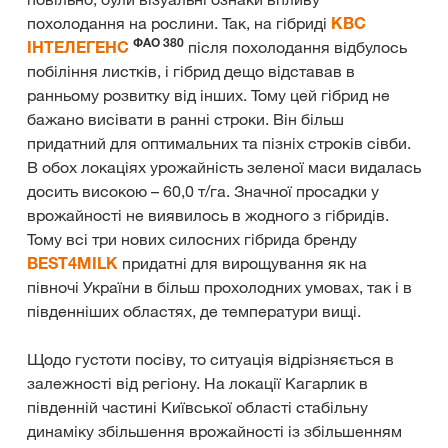
похолодання на рослини. Так, на гібриді
КВС
ФАО 380
ІНТЕЛЕГЕНС
після похолодання відбулось
побіління листків, і гібрид дещо відставав в
ранньому розвитку від інших. Тому цей гібрид не
бажано висівати в ранні строки. Він більш
придатний для оптимальних та пізніх строків сівби.
В обох локаціях урожайність зеленої маси видалась
досить високою – 60,0 т/га. Значної просадки у
врожайності не виявилось в жодного з гібридів.
Тому всі три нових силосних гібрида бренду
BEST4MILK
придатні для вирощування як на
півночі України в більш прохолодних умовах, так і в
південніших областях, де температури вищі.
Щодо густоти посіву, то ситуація відрізняється в
залежності від регіону. На локації Кагарлик в
південній частині Київської області стабільну
динаміку збільшення врожайності із збільшенням