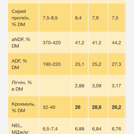
Сирий
протеїн,
7,5-8,5
8,4
7,9
7,5
8
% DM
aNDF, %
370-420
41,2
41,2
44,2
48
DM
ADF, %
190-220
25,1
25,2
27,3
29
DM
Лігнін, %
2,88
3,09
3,17
3,
в DM
Крохмаль,
32-40
26
28,6
26,2
20
% DM
NEL,
6,5-7,4
6,88
6,84
6,76
6,
МДж/кг