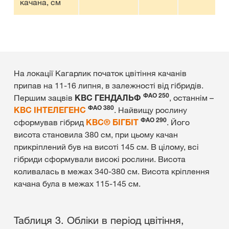
качана, см
На локації Кагарлик початок цвітіння качанів
припав на 11-16 липня, в залежності від гібридів.
ФАО 250
Першим зацвів
КВС ГЕНДАЛЬФ
, останнім –
ФАО 380
КВС ІНТЕЛЕГЕНС
. Найвищу рослину
ФАО 290
сформував гібрид
КВС® БІГБІТ
. Його
висота становила 380 см, при цьому качан
прикріплений був на висоті 145 см. В цілому, всі
гібриди сформували високі рослини. Висота
коливалась в межах 340-380 см. Висота кріплення
качана була в межах 115-145 см.
Таблиця 3. Обліки в період цвітіння,