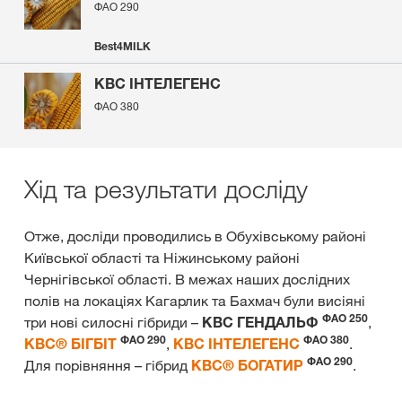
ФАО 290
Best4MILK
КВС ІНТЕЛЕГЕНС
ФАО 380
Хід та результати досліду
Отже, досліди проводились в Обухівському районі
Київської області та Ніжинському районі
Чернігівської області. В межах наших дослідних
полів на локаціях Кагарлик та Бахмач були висіяні
ФАО 250
три нові силосні гібриди –
КВС ГЕНДАЛЬФ
,
ФАО 290
ФАО 380
КВС® БІГБІТ
,
КВС ІНТЕЛЕГЕНС
.
ФАО 290
Для порівняння – гібрид
КВС® БОГАТИР
.