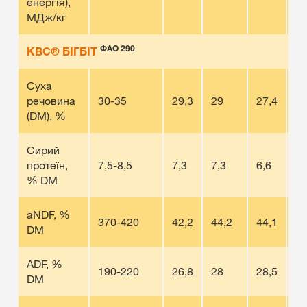
енергія),
МДж/кг
ФАО 290
КВС® БІГБІТ
Суха
речовина
30-35
29,3
29
27,4
27
(DM), %
Сирий
протеїн,
7,5-8,5
7,3
7,3
6,6
8,
% DM
aNDF, %
370-420
42,2
44,2
44,1
43
DM
ADF, %
190-220
26,8
28
28,5
26
DM