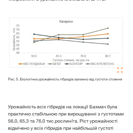
Рис. 5. Біологічна урожайність гібридів залежно від густоти стояння
Урожайність всіх гібридів на локації Бахмач була
практично стабільною при вирощуванні з густотами
56,0, 65,3 та 76,0 тис.рослин/га. Ріст урожайності
відмічено у всіх гібридів при найбільшій густоті