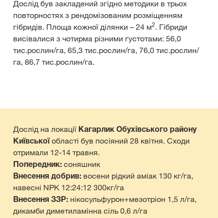
Дослід був закладений згідно методики в трьох
повторностях з рендомізованим розміщенням
2
гібридів. Площа кожної ділянки – 24 м
. Гібриди
висівалися з чотирма різними густотами: 56,0
тис.рослин/га, 65,3 тис.рослин/га, 76,0 тис.рослин/
га, 86,7 тис.рослин/га.
Дослід на локації
Кагарлик Обухівського району
Київської
області був посіяний 28 квітня. Сходи
отримали 12-14 травня.
Попередник:
соняшник
Внесення добрив:
восени рідкий аміак 130 кг/га,
навесні NPK 12:24:12 300кг/га
Внесення ЗЗР:
нікосульфурон+мезотріон 1,5 л/га,
дикамби диметиламінна сіль 0,6 л/га