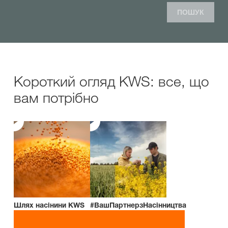
ПОШУК
Короткий огляд KWS: все, що
вам потрібно
Шлях насінини KWS
#ВашПартнерзНасінництва