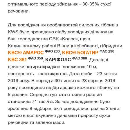
оптимального періоду збирання – 30-35% сухої
речовини.
Для дослідження особливостей силосних гібридів
KWS було проведено сівбу дослідних ділянок на
базі господарства СВК «Колос», що в
Калинівському районі Вінницької області, гібридами
ФАО 230­
ФАО 290­
КВС® АМАРОС
,
КВС® БОГАТИР
,
ФАО 350
ФАО 380
КВС 381
,
КАРІФОЛС
. Дослідні
ділянки чотирьохрядкові довжиною 10 м,
повторність – шестикратна. Дата сівби – 23 квітня
2019 року. В період з 30 липня по 28 серпня 2019
року проводився відбір зразків кожного гібриду по
5 рослин. Середня густота стояння рослин
становила 71 тис./га. За час дослідження було
зроблено 8 відборів, які проводилися раз на 3 дні з
метою відслідкування динаміки приросту сухої
речовини та зеленої маси.