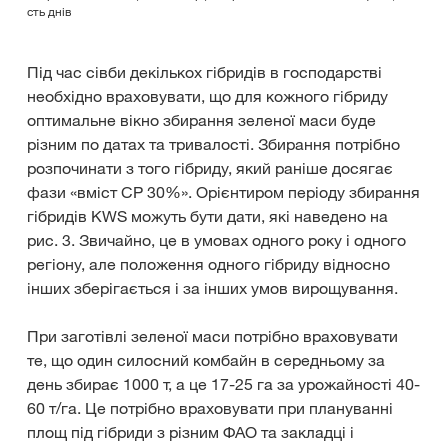
сть днів
Під час сівби декількох гібридів в господарстві
необхідно враховувати, що для кожного гібриду
оптимальне вікно збирання зеленої маси буде
різним по датах та тривалості. Збирання потрібно
розпочинати з того гібриду, який раніше досягає
фази «вміст СР 30%». Орієнтиром періоду збирання
гібридів KWS можуть бути дати, які наведено на
рис. 3. Звичайно, це в умовах одного року і одного
регіону, але положення одного гібриду відносно
інших зберігається і за інших умов вирощування.
При заготівлі зеленої маси потрібно враховувати
те, що один силосний комбайн в середньому за
день збирає 1000 т, а це 17-25 га за урожайності 40-
60 т/га. Це потрібно враховувати при плануванні
площ під гібриди з різним ФАО та закладці і