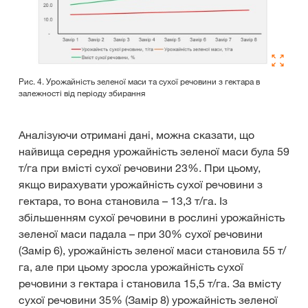
Рис. 4. Урожайність зеленої маси та сухої речовини з гектара в
залежності від періоду збирання
Аналізуючи отримані дані, можна сказати, що
найвища середня урожайність зеленої маси була 59
т/га при вмісті сухої речовини 23%. При цьому,
якщо вирахувати урожайність сухої речовини з
гектара, то вона становила – 13,3 т/га. Із
збільшенням сухої речовини в рослині урожайність
зеленої маси падала – при 30% сухої речовини
(Замір 6), урожайність зеленої маси становила 55 т/
га, але при цьому зросла урожайність сухої
речовини з гектара і становила 15,5 т/га. За вмісту
сухої речовини 35% (Замір 8) урожайність зеленої