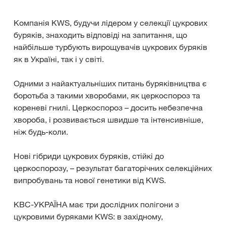
Компанія KWS, будучи лідером у селекції цукрових
буряків, знаходить відповіді на запитання, що
найбільше турбують вирощувачів цукрових буряків
як в Україні, так і у світі.
Одними з найактуальніших питань буряківництва є
боротьба з такими хворобами, як церкоспороз та
кореневі гнилі. Церкоспороз – досить небезпечна
хвороба, і розвивається швидше та інтенсивніше,
ніж будь-коли.
Нові гібриди цукрових буряків, стійкі до
церкоспорозу, – результат багаторічних селекційних
випробувань та нової генетики від KWS.
КВС-УКРАЇНА має три дослідних полігони з
цукровими буряками KWS: в західному,