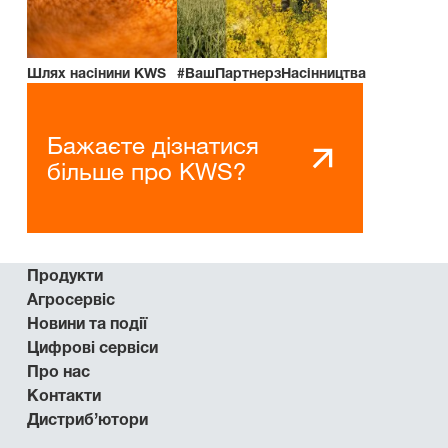
Шлях насінини KWS
#ВашПартнерзНасінництва
Бажаєте дізнатися
більше про KWS?
Продукти
Агросервіс
Новини та події
Цифрові сервіси
Про нас
Контакти
Дистриб’ютори