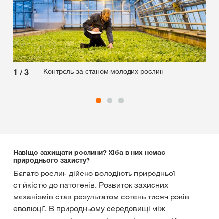
Контроль за станом молодих рослин
1
/
3
2
/
Навіщо захищати рослини? Хіба в них немає
природнього захисту?
Багато рослин дійсно володіють природньої
стійкістю до патогенів. Розвиток захисних
механізмів став результатом сотень тисяч років
еволюції. В природньому середовищі між