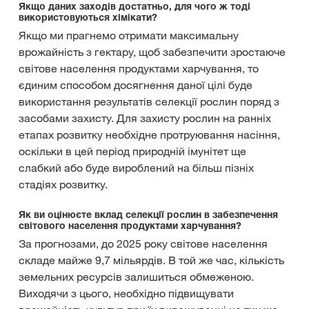
Якщо даних заходів достатньо, для чого ж тоді
використовуються хімікати?
Якщо ми прагнемо отримати максимальну
врожайність з гектару, щоб забезпечити зростаюче
світове населення продуктами харчування, то
єдиним способом досягнення даної цілі буде
використання результатів селекції рослин поряд з
засобами захисту. Для захисту рослин на ранніх
етапах розвитку необхідне протруювання насіння,
оскільки в цей період природній імунітет ще
слабкий або буде вироблений на більш пізніх
стадіях розвитку.
Як ви оцінюєте вклад селекції рослин в забезпечення
світового населення продуктами харчування?
За прогнозами, до 2025 року світове населення
складе майже 9,7 мільярдів. В той же час, кількість
земельних ресурсів залишиться обмеженою.
Виходячи з цього, необхідно підвищувати