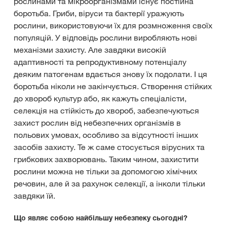
рослинами та мікроорганізмами існує постійна
боротьба. Гриби, віруси та бактерії уражують
рослини, використовуючи їх для розмноження своїх
популяцій. У відповідь рослини виробляють нові
механізми захисту. Але завдяки високій
адаптивності та репродуктивному потенціалу
деяким патогенам вдається знову їх подолати. І ця
боротьба ніколи не закінчується. Створення стійких
до хвороб культур або, як кажуть спеціалісти,
селекція на стійкість до хвороб, забезпечуються
захист рослин від небезпечних організмів в
польових умовах, особливо за відсутності інших
засобів захисту. Те ж саме стосується вірусних та
грибкових захворювань. Таким чином, захистити
рослини можна не тільки за допомогою хімічних
речовин, але й за рахунок селекції, а інколи тільки
завдяки їй.
Що являє собою найбільшу небезпеку сьогодні?