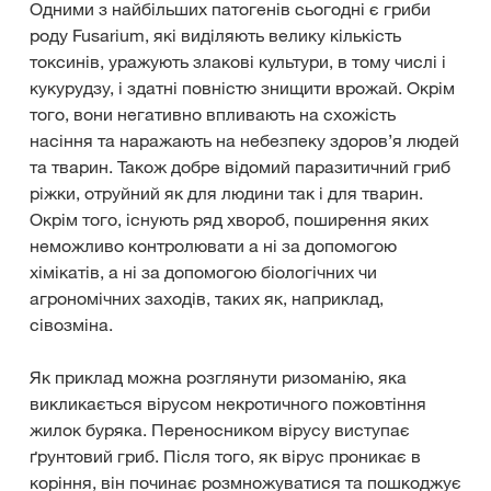
Одними з найбільших патогенів сьогодні є гриби
роду Fusarium, які виділяють велику кількість
токсинів, уражують злакові культури, в тому числі і
кукурудзу, і здатні повністю знищити врожай. Окрім
того, вони негативно впливають на схожість
насіння та наражають на небезпеку здоров’я людей
та тварин. Також добре відомий паразитичний гриб
ріжки, отруйний як для людини так і для тварин.
Окрім того, існують ряд хвороб, поширення яких
неможливо контролювати а ні за допомогою
хімікатів, а ні за допомогою біологічних чи
агрономічних заходів, таких як, наприклад,
сівозміна.
Як приклад можна розглянути ризоманію, яка
викликається вірусом некротичного пожовтіння
жилок буряка. Переносником вірусу виступає
ґрунтовий гриб. Після того, як вірус проникає в
коріння, він починає розмножуватися та пошкоджує