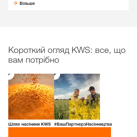
Більше
Короткий огляд KWS: все, що
вам потрібно
Шлях насінини KWS
#ВашПартнерзНасінництва