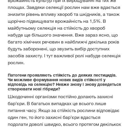
врожайність культур при їх вирощуванні на тих же
площах. Завдяки селекції рослин нам вже вдається
знизити рівень впливу хвороб та шкідників, а також
щорічно підвищувати врожайність на 1,5%. В
майбутньому селекція на стійкість до хвороб
набуде ще більшого значення. Вже зараз ясно, що
багато хімічних речовин в найближчі декілька років
будуть заборонені, що звузить вибір доступних
засобів захисту. І тут важливої ролі набуде селекція
рослин.
Патогени проявляють стійкість до деяких пестицидів.
Чи можливе формування нових видів стійкості у
відповідь на селекцію? Невже знову і знову доведеться
створювати нові гібриди?
Шкодочинні організми постійно долають захисні
бар’єри. В багатьох випадках це всього лише
питання часу. Якщо за стійкість рослини відповідає
один ген, то його захисні бар’єри вдасться
подолати доволі швидко, всього протягом декількох