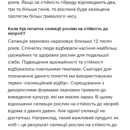
років. Якщо за стійкість гібриду відповідають два,
три та більше генів, то рослина буде захищена
протягом більш тривалого часу.
Коли був початок селекції рослин на стійкість до
хвороб?
Селекція зернових нараховує близько 12 тисяч
років. Спочатку люди відбирали насіння найбільш
урожайних та здорових рослин для подальшої
сівби. Підвищення врожайності та стійкості
відбувалось повільними темпами. Сьогодні для
позначення даного поняття ми використовуємо
термін «селекційний відбір». Схрещування з
дикорослими формами зернових привело до
виведення культур, які ми маємо зараз. В цьому
відношенні селекція рослин на стійкість до хвороб
відома з давніх давен. Але однієї селекції не
достатньо. Наприклад, такий важливий продукт, як
хліб – це результат селекції рослин на стійкість до