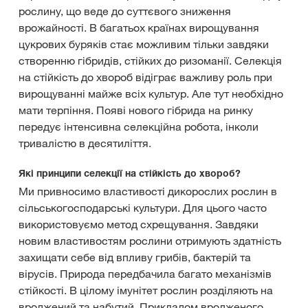
рослину, що веде до суттєвого зниження
врожайності. В багатьох країнах вирощування
цукрових буряків стає можливим тільки завдяки
створенню гібридів, стійких до ризоманії. Селекція
на стійкість до хвороб відіграє важливу роль при
вирощуванні майже всіх культур. Але тут необхідно
мати терпіння. Появі нового гібрида на ринку
передує інтенсивна селекційна робота, інколи
тривалістю в десятиліття.
Які принципи селекції на стійкість до хвороб?
Ми привносимо властивості дикорослих рослин в
сільськогосподарські культури. Для цього часто
використовуємо метод схрещування. Завдяки
новим властивостям рослини отримують здатність
захищати себе від впливу грибів, бактерій та
вірусів. Природа передбачила багато механізмів
стійкості. В цілому імунітет рослин розділяють на
вроджений та набутий. Прикладом вродженого