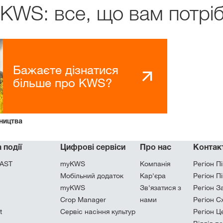
 KWS: все, що вам потрі
Дистриб’ютори
Ексклюзивний
Бажаєте дізнатися
з
myKWS
більше про KWS?
ництва
ЗАРЕ
 події
Цифрові сервіси
Про нас
Контак
Міжнародн
AST
myKWS
Компанія
Регіон Пі
KWS Group 
Мобільний додаток
Кар'єра
Регіон П
kws.com/co
myKWS
Зв'язатися з
Регіон З
Crop Manager
нами
Регіон С
t
Сервіс насіння культур
Регіон Ц