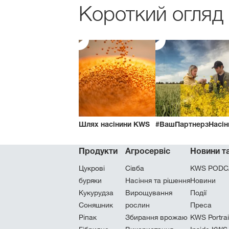
Короткий огляд
Шлях насінини KWS
#ВашПартнерзНасін
Продукти
Агросервіс
Новини та
Цукровi
Сівба
KWS PODC
буряки
Насіння та рішення
Новини
Кукурудза
Вирощування
Події
Соняшник
рослин
Преса
Ріпак
Збирання врожаю
KWS Portrai