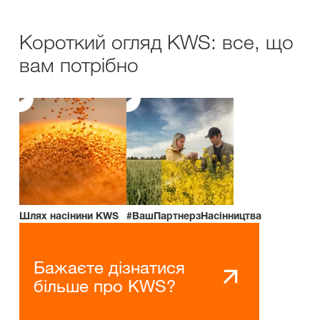
Короткий огляд KWS: все, що
вам потрібно
Шлях насінини KWS
#ВашПартнерзНасінництва
Бажаєте дізнатися
більше про KWS?