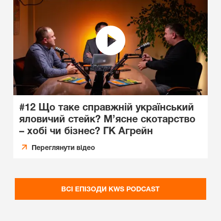
#12 Що таке справжній український
яловичий стейк? М’ясне скотарство
– хобі чи бізнес? ГК Агрейн
Переглянути відео
ВСІ ЕПІЗОДИ KWS PODCAST