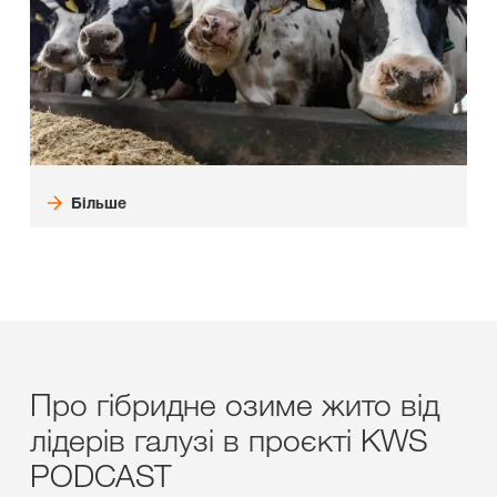
Більше
Про гібридне озиме жито від
лідерів галузі в проєкті KWS
PODCAST