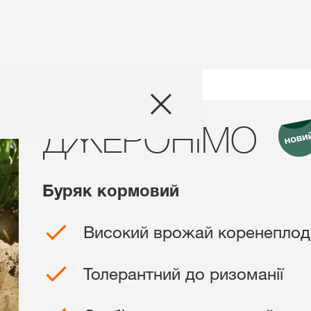
Продукти
ЖЕРОНІМО
ДЖЕРОНІМО
Агросервіс
Новини та події
Буряк кормовий
Цифрові сервіс
Високий врожай коренеплод
Про нас
Толерантний до ризоманії
Контакти