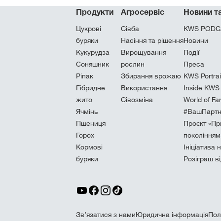
Продукти
Агросервіс
Новини та
Цукровi
Сівба
KWS PODC
буряки
Насіння та рішення
Новини
Кукурудза
Вирощування
Події
Соняшник
рослин
Преса
Ріпак
Збирання врожаю
KWS Portrai
Гібридне
Використання
Inside KWS
жито
Сівозміна
World of Fa
Ячмінь
#ВашПартн
Пшениця
Проєкт «П
Горох
поколінням
Кормові
Ініціатива
буряки
Розіграш в
Зв’язатися з нами
Юридична інформація
Пол