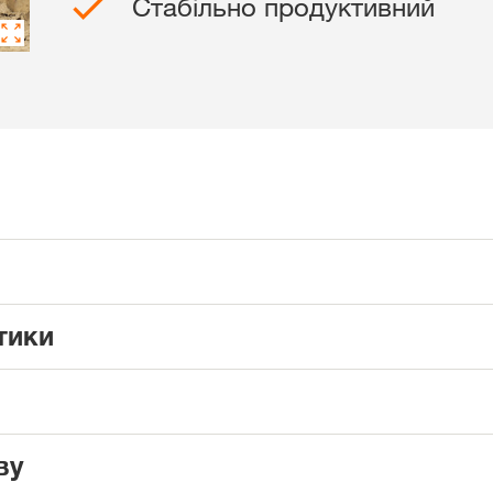
Стабільно продуктивний
Дистриб’ютори
Ексклюзивний
з
myKWS
ЗАРЕ
тики
Міжнародн
KWS Group 
kws.com/co
ву