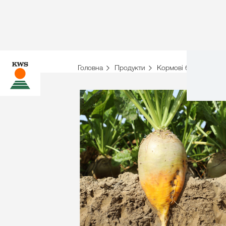
Головна
Продукти
Кормові буряки
Д