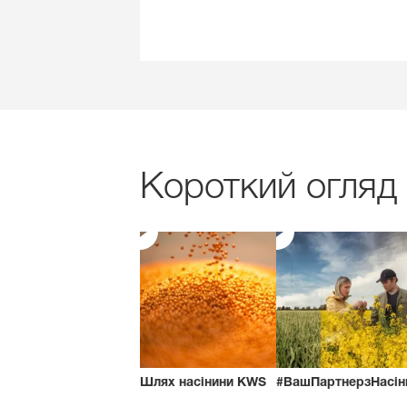
Короткий огляд
Шлях насінини KWS
#ВашПартнерзНасін