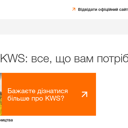
Відвідати офіційний сайт
 KWS: все, що вам потрі
Бажаєте дізнатися
більше про KWS?
ництва