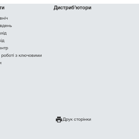
ти
Дистриб’ютори
вніч
івдень
ахід
хід
ентр
о роботі з ключовими
и
Друк сторінки