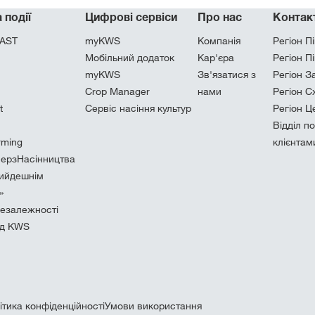
 події
Цифрові сервіси
Про нас
Контак
AST
myKWS
Компанія
Регіон Пі
Мобільний додаток
Кар'єра
Регіон П
myKWS
Зв'язатися з
Регіон З
Crop Manager
нами
Регіон С
t
Сервіс насіння культур
Регіон Ц
Відділ п
rming
клієнтам
ерзНасінництва
рийдешнім
»
 незалежності
ід KWS
ітика конфіденційності
Умови використання