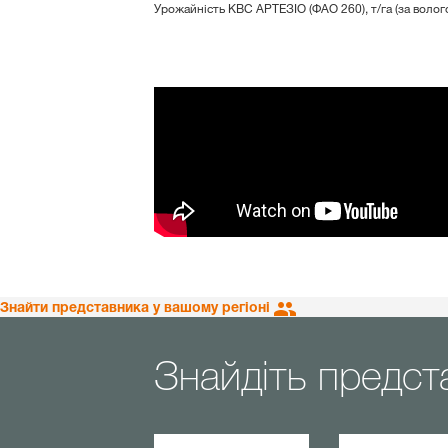
Урожайність КВС АРТЕЗІО (ФАО 260), т/га (за волог
Знайти представника у вашому регіоні
Знайдіть предст