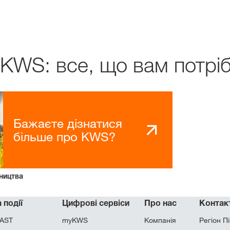
 KWS: все, що вам потрі
Бажаєте дізнатися
більше про KWS?
ництва
 події
Цифрові сервіси
Про нас
Контак
AST
myKWS
Компанія
Регіон Пі