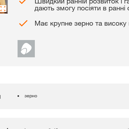
Швидкий ранній розвиток і г
дають змогу посіяти в ранні
Дистриб’ютори
Має крупне зерно та високу
Ексклюзивний
з
myKWS
ЗАРЕ
Міжнародн
я
зерно
KWS Group 
kws.com/co