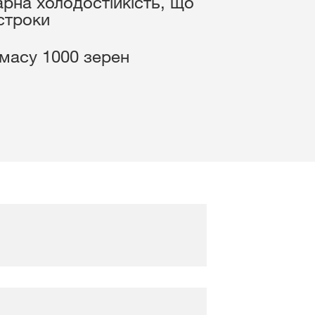
арна холодостійкість, що
Проєкт «Прийдешнім
 строки
Зв'язатися з нами
поколінням»
Регіон Схід
 масу 1000 зерен
Ініціатива незалежност
Регіон Центр
 контент
Розіграш від KWS
Відділ по роботі з клю
клієнтами
ВХІД
ЄСТРУВАТИСЯ
а тематика
в
rp