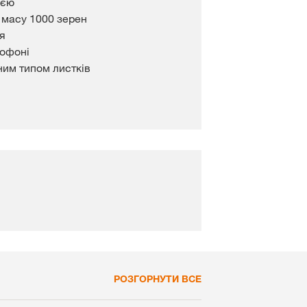
ією
 масу 1000 зерен
ня
рофоні
ним типом листків
РОЗГОРНУТИ ВСЕ