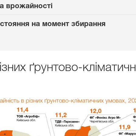
а врожайності
 стояння на момент збирання
ізних ґрунтово-кліматич