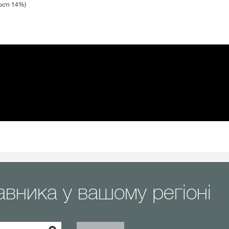
ості 14%)
авника у вашому регіоні