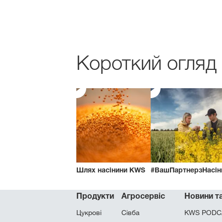
Короткий огляд
Шлях насінини KWS
#ВашПартнерзНасін
Продукти
Агросервіс
Новини та
Цукровi
Сівба
KWS PODC