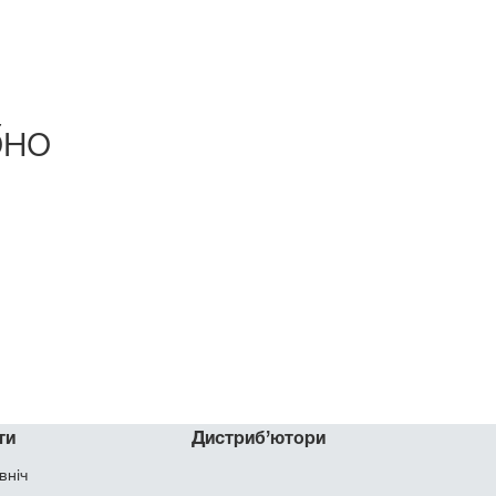
бно
ти
Дистриб’ютори
вніч