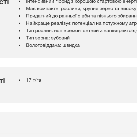
сті
Інтенсивний гібрид з хорошою стартовою енерг
Має компактні рослини, крупне зерно та високу
Придатний до ранньої сівби та пізнього збиран
Найкраще реалізує потенціал на потужному аг
Тип рослин: напівремонтантний з напіверектоїд
Тип зерна: зубовий
Вологовіддача: швидка
ті
17 т/га