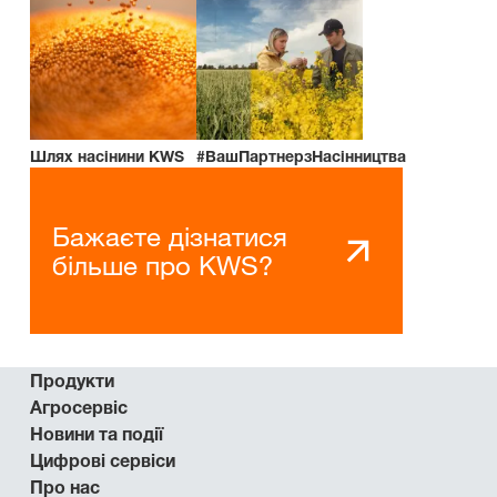
Шлях насінини KWS
#ВашПартнерзНасінництва
Бажаєте дізнатися
більше про KWS?
Продукти
Агросервіс
Новини та події
Цифрові сервіси
Про нас