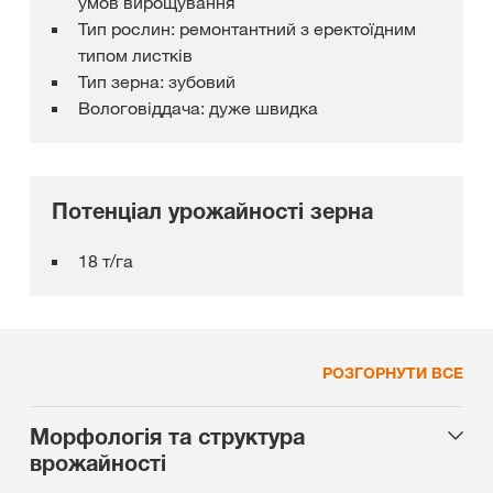
умов вирощування
Тип рослин: ремонтантний з еректоїдним
типом листків
Тип зерна: зубовий
Вологовіддача: дуже швидка
Потенціал урожайності зерна
18 т/га
РОЗГОРНУТИ ВСЕ
Морфологія та структура
врожайності