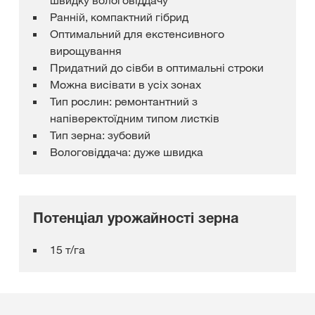
швидку вологовіддачу
Ранній, компактний гібрид
Оптимальний для екстенсивного
вирощування
Придатний до сівби в оптимальні строки
Можна висівати в усіх зонах
Тип рослин: ремонтантний з
напіверектоїдним типом листків
Тип зерна: зубовий
Вологовіддача: дуже швидка
Потенціал урожайності зерна
15 т/га