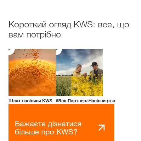
Короткий огляд KWS: все, що
вам потрібно
Шлях насінини KWS
#ВашПартнерзНасінництва
Бажаєте дізнатися
більше про KWS?