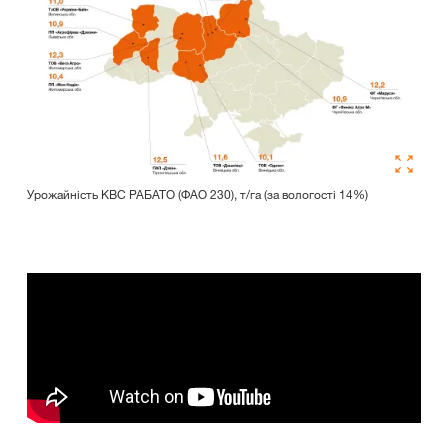
Урожайність КВС РАБАТО (ФАО 230), т/га (за вологості 14%)