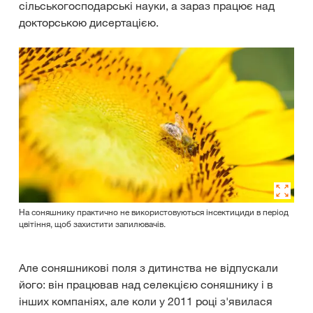
сільськогосподарські науки, а зараз працює над
докторською дисертацією.
На соняшнику практично не використовуються інсектициди в період
цвітіння, щоб захистити запилювачів.
Але соняшникові поля з дитинства не відпускали
його: він працював над селекцією соняшнику і в
інших компаніях, але коли у 2011 році з'явилася