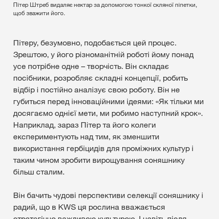
Пітер Штреб видаляє нектар за допомогою тонкої скляної піпетки,
щоб зважити його.
Пітеру, безумовно, подобається цей процес.
Зрештою, у його різноманітній роботі йому понад
усе потрібне одне – творчість. Він складає
посібники, розробляє складні концепції, робить
відбір і постійно аналізує свою роботу. Він не
губиться перед інноваційними ідеями: «Як тільки ми
досягаємо однієї мети, ми робимо наступний крок».
Наприклад, зараз Пітер та його колеги
експериментують над тим, як зменшити
використання гербіцидів для проміжних культур і
таким чином зробити вирощування соняшнику
більш сталим.
Він бачить чудові перспективи селекції соняшнику і
радий, що в KWS ця рослина вважається
стратегічно важливою культурою. І навіть після