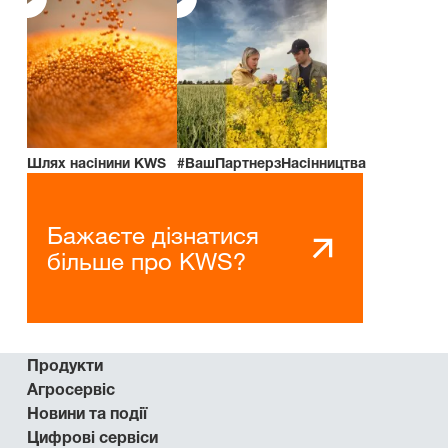
Шлях насінини KWS
#ВашПартнерзНасінництва
Бажаєте дізнатися
більше про KWS?
Продукти
Агросервіс
Новини та події
Цифрові сервіси