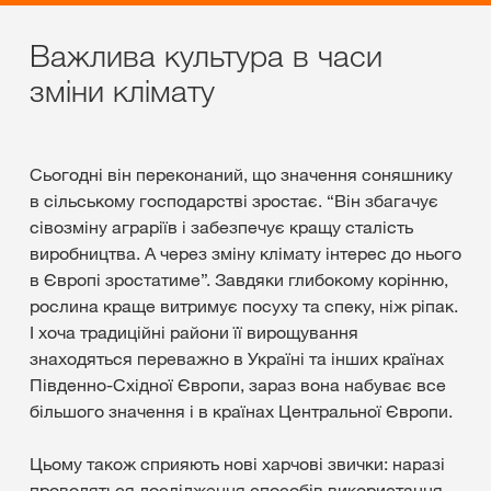
Важлива культура в часи
зміни клімату
Сьогодні він переконаний, що значення соняшнику
в сільському господарстві зростає. “Він збагачує
сівозміну аграріїв і забезпечує кращу сталість
виробництва. А через зміну клімату інтерес до нього
в Європі зростатиме”. Завдяки глибокому корінню,
рослина краще витримує посуху та спеку, ніж ріпак.
І хоча традиційні райони її вирощування
знаходяться переважно в Україні та інших країнах
Південно-Східної Європи, зараз вона набуває все
більшого значення і в країнах Центральної Європи.
Цьому також сприяють нові харчові звички: наразі
проводяться дослідження способів використання