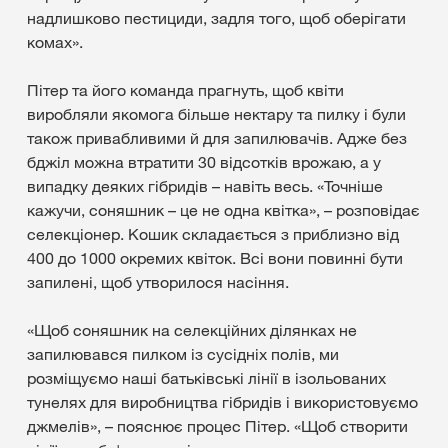
надлишково пестициди, задля того, щоб оберігати
комах».
Пітер та його команда прагнуть, щоб квіти
виробляли якомога більше нектару та пилку і були
також привабливими й для запилювачів. Адже без
бджіл можна втратити 30 відсотків врожаю, а у
випадку деяких гібридів – навіть весь. «Точніше
кажучи, соняшник – це не одна квітка», – розповідає
селекціонер. Кошик складається з приблизно від
400 до 1000 окремих квіток. Всі вони повинні бути
запилені, щоб утворилося насіння.
«Щоб соняшник на селекційних ділянках не
запилювався пилком із сусідніх полів, ми
розміщуємо наші батьківські лінії в ізольованих
тунелях для виробництва гібридів і використовуємо
джмелів», – пояснює процес Пітер. «Щоб створити