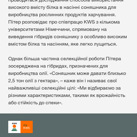
високого вмісту білка в насінні соняшника для
виробництва рослинних продуктів харчування.
Пітер розповідає про співпрацю KWS з кількома
університетами Німеччини, спрямовану на
виведення гібридів соняшнику з особливо високим
вмістом білка та насінням, яке легко лущиться.
Однак більша частина селекційної роботи Пітера
зосереджена на гібридах, призначених для
виробництва олії. «Соняшник може давати близько
2,5 тон олії з гектара», – каже він і називає свої
найважливіші селекційні цілі: «Ми відбираємо за
різними характеристиками, такими як врожайність
або стійкість до спеки».