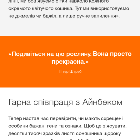
лінії, ми обв'язуємо сітки навколо кожного
окремого квітучого кошика. Тут ми використовуємо
не джмелів чи бджіл, а лише ручне запилення».
Подивіться на цю рослину.
Вона просто
прекрасна.
Пітер Штреб
Гарна співпраця з Айнбеком
Тепер настав час перевірити, чи мають схрещені
особини бажані гени та ознаки. Щоб це з'ясувати,
десятки тисяч зразків листя соняшника щороку