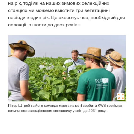
на рік, тоді як на наших зимових селекційних
станціях ми можемо вмістити три вегетаційні
періоди в один рік. Це скорочує час, необхідний для
селекції, з шести до двох років».
Пітер Штреб та його команда мають на меті зробити KWS третім за
величиною селекціонером соняшнику у світі до 2031 року.