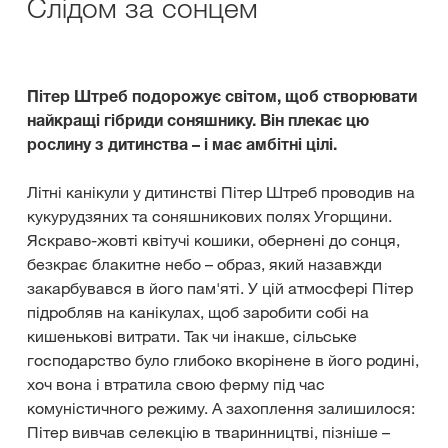
Слідом за сонцем
Пітер Штреб подорожує світом, щоб створювати
найкращі гібриди соняшнику. Він плекає цю
рослину з дитинства – і має амбітні цілі.
Літні канікули у дитинстві Пітер Штреб проводив на
кукурудзяних та соняшникових полях Угорщини.
Яскраво-жовті квітучі кошики, обернені до сонця,
безкрає блакитне небо – образ, який назавжди
закарбувався в його пам'яті. У цій атмосфері Пітер
підробляв на канікулах, щоб заробити собі на
кишенькові витрати. Так чи інакше, сільське
господарство було глибоко вкорінене в його родині,
хоч вона і втратила свою ферму під час
комуністичного режиму. А захоплення залишилося:
Пітер вивчав селекцію в тваринництві, пізніше –