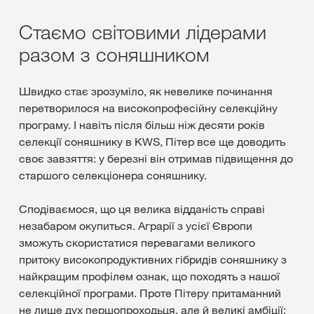
Стаємо світовими лідерами
разом з соняшником
Швидко стає зрозуміло, як невелике починання
перетворилося на високопрофесійну селекційну
програму. І навіть після більш ніж десяти років
селекції соняшнику в KWS, Пітер все ще доводить
своє завзяття: у березні він отримав підвищення до
старшого селекціонера соняшнику.
Сподіваємося, що ця велика відданість справі
незабаром окупиться. Аграрії з усієї Європи
зможуть скористатися перевагами великого
притоку високопродуктивних гібридів соняшнику з
найкращим профілем ознак, що походять з нашої
селекційної програми. Проте Пітеру притаманний
не лише дух першопроходьця, але й великі амбіції: