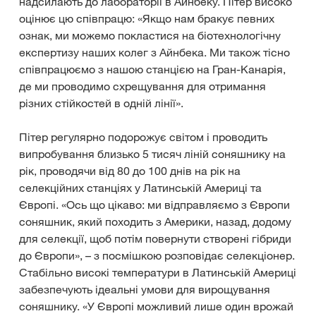
надсилають до лабораторії в Айнбеку. Пітер високо
оцінює цю співпрацю: «Якщо нам бракує певних
ознак, ми можемо покластися на біотехнологічну
експертизу наших колег з Айнбека. Ми також тісно
співпрацюємо з нашою станцією на Гран-Канарія,
де ми проводимо схрещування для отримання
різних стійкостей в одній лінії».
Пітер регулярно подорожує світом і проводить
випробування близько 5 тисяч ліній соняшнику на
рік, проводячи від 80 до 100 днів на рік на
селекційних станціях у Латинській Америці та
Європі. «Ось що цікаво: ми відправляємо з Європи
соняшник, який походить з Америки, назад, додому
для селекції, щоб потім повернути створені гібриди
до Європи», – з посмішкою розповідає селекціонер.
Стабільно високі температури в Латинській Америці
забезпечують ідеальні умови для вирощування
соняшнику. «У Європі можливий лише один врожай