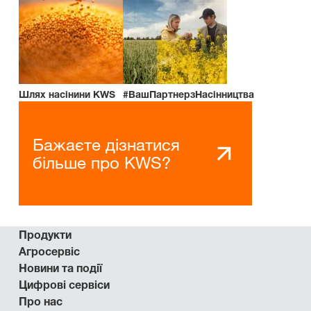
Шлях насінини KWS
#ВашПартнерзНасінництва
Бажаєте дізнатися
більше про KWS?
Продукти
Агросервіс
Новини та події
Цифрові сервіси
Про нас