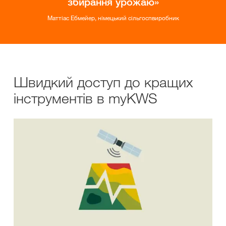
збирання урожаю
Маттіас Ебмейер, німецький сільгоспвиробник
Швидкий доступ до кращих
інструментів в myKWS