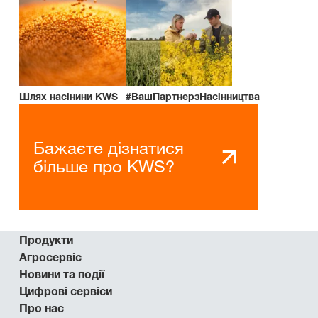
Шлях насінини KWS
#ВашПартнерзНасінництва
Бажаєте дізнатися
більше про KWS?
Продукти
Агросервіс
Новини та події
Цифрові сервіси
Про нас