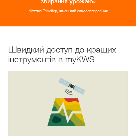
збирання урожаю
Маттіас Ебмейер, німецький сільгоспвиробник
Швидкий доступ до кращих
інструментів в myKWS