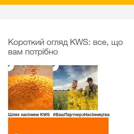
Короткий огляд KWS: все, що
вам потрібно
Шлях насінини KWS
#ВашПартнерзНасінництва