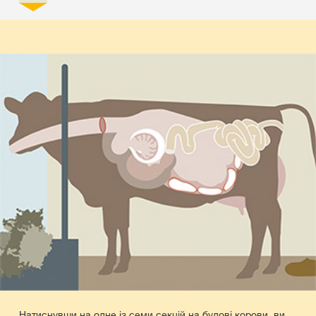
Натиснувши на одне із семи секцій на будові корови, ви