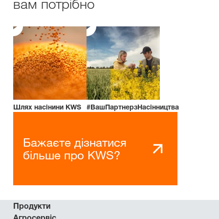
вам потрібно
Шлях насінини KWS
#ВашПартнерзНасінництва
Бажаєте дізнатися
більше про KWS?
Продукти
Агросервіс