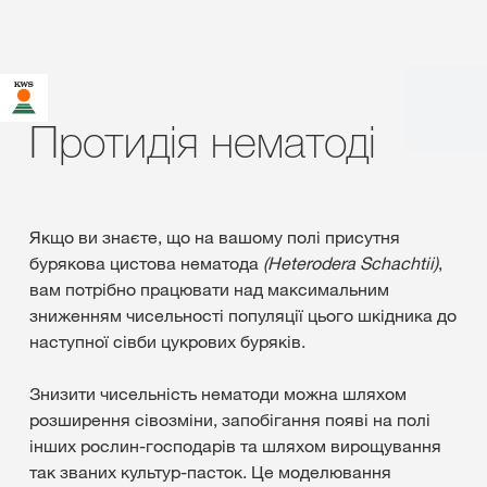
Протидія нематоді
Якщо ви знаєте, що на вашому полі присутня
бурякова цистова нематода
(Heterodera Schachtii)
,
вам потрібно працювати над максимальним
зниженням чисельності популяції цього шкідника до
наступної сівби цукрових буряків.
Знизити чисельність нематоди можна шляхом
розширення сівозміни, запобігання появі на полі
інших рослин-господарів та шляхом вирощування
так званих культур-пасток. Це моделювання