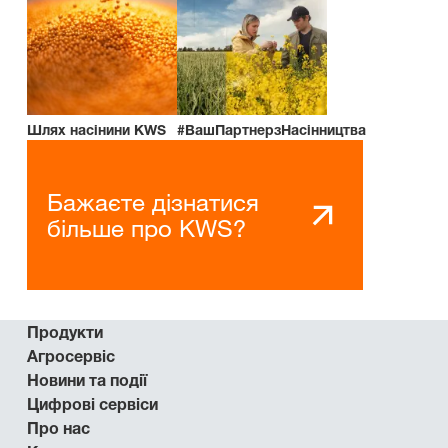
Шлях насінини KWS
#ВашПартнерзНасінництва
Бажаєте дізнатися
більше про KWS?
Продукти
Агросервіс
Новини та події
Цифрові сервіси
Про нас