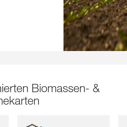
imierten Biomassen- &
mekarten