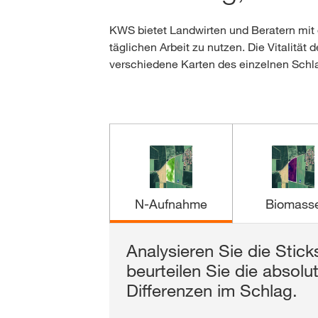
KWS bietet Landwirten und Beratern mi
täglichen Arbeit zu nutzen. Die Vitalität
verschiedene Karten des einzelnen Schl
N-Aufnahme
Biomass
Analysieren Sie die Stic
Nutzen Sie das volle Pote
Setzen Sie auf die bewä
Nutzen Sie Echtfarbenbild
beurteilen Sie die absol
und erkennen Sie Unters
und erkennen Sie Vegeta
Orientierung und verschaf
Differenzen im Schlag.
Wachstumszyklus.
schon in frühen Wachst
Überblick über Ihre Schl