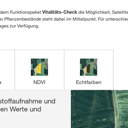
t dem Funktionspaket
Vitalitäts-Check
die Möglichkeit, Satellit
 der Pflanzenbestände steht dabei im Mittelpunkt. Für unterschi
ages zur Verfügung.
e
NDVI
Echtfarben
kstoffaufnahme und
nzial Ihrer Pflanzen
hrte NDVI-Analyse
er für eine schnelle
uten Werte und
chiede im
tionsunterschiede
fen Sie sich einen
umsphasen.
äge