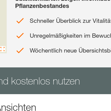
Pflanzenbestandes
Shop
Schneller Überblick zur Vitalit
Exklusiver Inha
Unregelmäßigkeiten im Bewuc
mit
myKWS
Wöchentlich neue Übersichtsbi
RE
nd kostenlos nutzen
Internation
der KWS Gro
kws.com/co
Ansichten