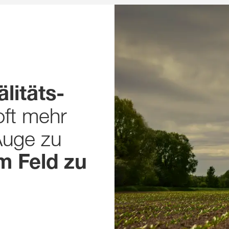
älitäts-
oft mehr
Auge zu
m Feld zu