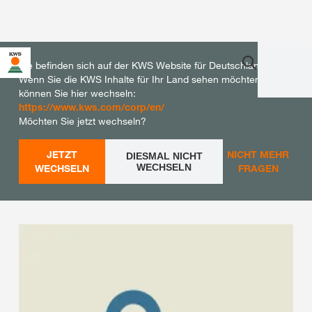
Sie befinden sich auf der KWS Website für Deutschland.
Wenn Sie die KWS Inhalte für Ihr Land sehen möchten,
können Sie hier wechseln:
https://www.kws.com/corp/en/
Möchten Sie jetzt wechseln?
JETZT
NICHT MEHR
DIESMAL NICHT
WECHSELN
WECHSELN
FRAGEN