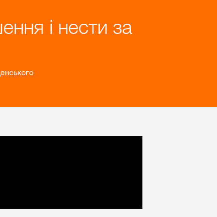
ення і нести за
щенського