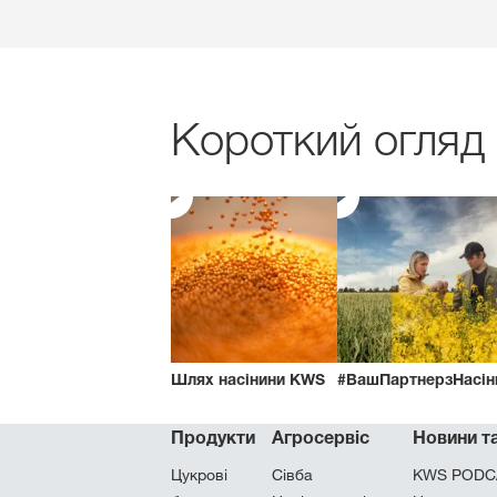
Короткий огляд
Шлях насінини KWS
#ВашПартнерзНасін
Продукти
Агросервіс
Новини та
Цукровi
Сівба
KWS PODC