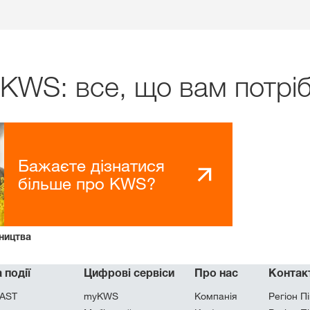
 KWS: все, що вам потрі
Бажаєте дізнатися
більше про KWS?
ництва
 події
Цифрові сервіси
Про нас
Контак
AST
myKWS
Компанія
Регіон Пі