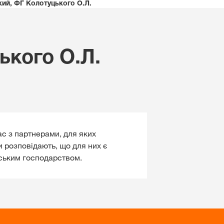
ий, ФГ Колотуцького О.Л.
Проєкт «Прийдешнім
Зв'язатися з нами
поколінням»
Регіон Схід
Ініціатива незалежност
ького О.Л.
Регіон Центр
 контент
Розіграш від KWS
Відділ по роботі з клю
клієнтами
ВХІД
ЄСТРУВАТИСЯ
ас з партнерами, для яких
и розповідають, що для них є
ьським господарством.
а тематика
в
rp