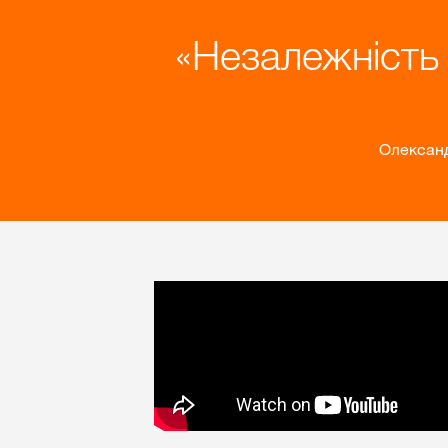
Незалежність 
Олександ