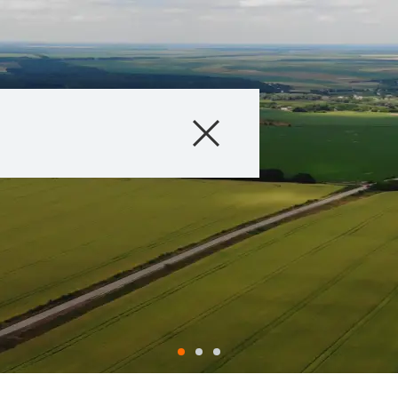
Продукти
Агросервіс
Новини та події
Цифрові сервіс
Про нас
Контакти