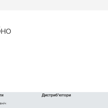
бно
ти
Дистриб’ютори
вніч