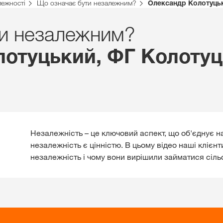
лежності
Що означає бути незалежним?
Олександр Колотуцьк
Дистриб’ютори
и незалежним?
отуцький, ФГ Колотуц
Ексклюзивний
з
myKWS
ЗАРЕ
Незалежність – це ключовий аспект, що об'єднує н
незалежність є цінністю. В цьому відео наші клієнт
незалежність і чому вони вирішили займатися сіл
Міжнародн
KWS Group 
kws.com/co