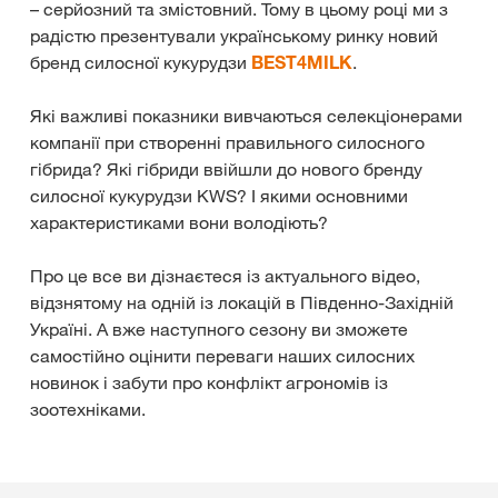
– серйозний та змістовний. Тому в цьому році ми з
радістю презентували українському ринку новий
бренд силосної кукурудзи
BEST4MILK
.
Які важливі показники вивчаються селекціонерами
компанії при створенні правильного силосного
гібрида? Які гібриди ввійшли до нового бренду
силосної кукурудзи KWS? І якими основними
характеристиками вони володіють?
Про це все ви дізнаєтеся із актуального відео,
відзнятому на одній із локацій в Південно-Західній
Україні. А вже наступного сезону ви зможете
самостійно оцінити переваги наших силосних
новинок і забути про конфлікт агрономів із
зоотехніками.