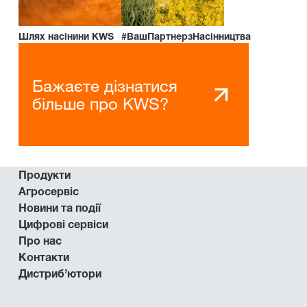
Шлях насінини KWS
#ВашПартнерзНасінництва
Бажаєте дізнатися
більше про KWS?
Продукти
Агросервіс
Новини та події
Цифрові сервіси
Про нас
Контакти
Дистриб’ютори