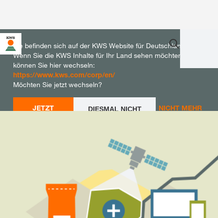
Sie befinden sich auf der KWS Website für Deutschland.
Wenn Sie die KWS Inhalte für Ihr Land sehen möchten,
können Sie hier wechseln:
https://www.kws.com/corp/en/
Möchten Sie jetzt wechseln?
JETZT
NICHT MEHR
DIESMAL NICHT
WECHSELN
WECHSELN
FRAGEN