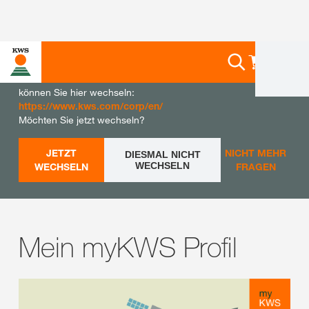
Sie befinden sich auf der KWS Website für Deutschland.
Wenn Sie die KWS Inhalte für Ihr Land sehen möchten,
können Sie hier wechseln:
https://www.kws.com/corp/en/
Möchten Sie jetzt wechseln?
JETZT
NICHT MEHR
DIESMAL NICHT
WECHSELN
WECHSELN
FRAGEN
Mein myKWS Profil