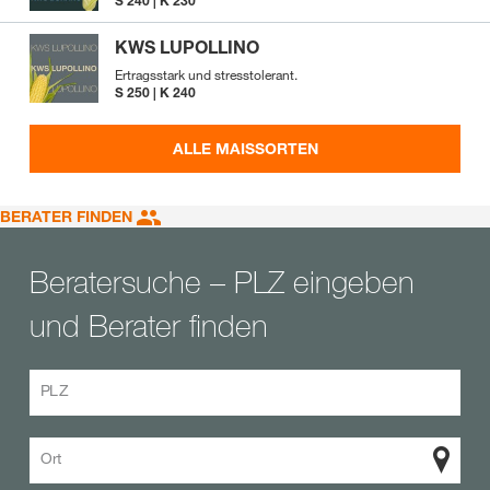
S 240 | K 230
KWS LUPOLLINO
Ertragsstark und stresstolerant.
S 250 | K 240
ALLE MAISSORTEN
BERATER FINDEN
Beratersuche – PLZ eingeben
und Berater finden
PLZ
Ort