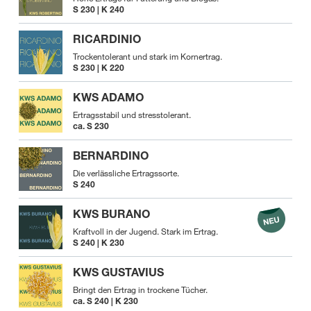
S 230 | K 240
RICARDINIO
Trockentolerant und stark im Kornertrag.
S 230 | K 220
KWS ADAMO
Ertragsstabil und stresstolerant.
ca. S 230
BERNARDINO
Die verlässliche Ertragssorte.
S 240
KWS BURANO
Kraftvoll in der Jugend. Stark im Ertrag.
S 240 | K 230
KWS GUSTAVIUS
Bringt den Ertrag in trockene Tücher.
ca. S 240 | K 230