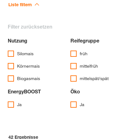
Liste filtern
Filter zurücksetzen
Nutzung
Reifegruppe
Silomais
früh
Körnermais
mittelfrüh
Biogasmais
mittelspät/spät
EnergyBOOST
Öko
Ja
Ja
42
Ergebnisse