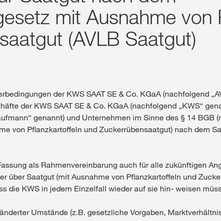
esetz mit Ausnahme von Pf
Shop
saatgut (AVLB Saatgut)
Exklusiver Inha
mit
myKWS
eferbedingungen der KWS SAAT SE & Co. KGaA (nachfolgend „AVL
chäfte der KWS SAAT SE & Co. KGaA (nachfolgend „KWS“ genan
Kaufmann“ genannt) und Unternehmen im Sinne des § 14 BGB (
RE
ahme von Pflanzkartoffeln und Zuckerrübensaatgut) nach dem 
Internation
n Fassung als Rahmenvereinbarung auch für alle zukünftigen An
der KWS Gro
r über Saatgut (mit Ausnahme von Pflanzkartoffeln und Zuck
kws.com/co
s die KWS in jedem Einzelfall wieder auf sie hin- weisen müss
änderter Umstände (z.B. gesetzliche Vorgaben, Marktverhältni