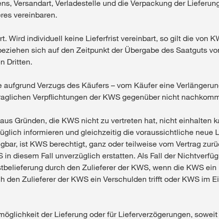
ns, Versandart, Verladestelle und die Verpackung der Liefer
res vereinbaren.
bart. Wird individuell keine Lieferfrist vereinbart, so gilt die 
n beziehen sich auf den Zeitpunkt der Übergabe des Saatguts v
n Dritten.
 aufgrund Verzugs des Käufers – vom Käufer eine Verlängerung
rtraglichen Verpflichtungen der KWS gegenüber nicht nachkomm
 aus Gründen, die KWS nicht zu vertreten hat, nicht einhalten k
lich informieren und gleichzeitig die voraussichtliche neue Lie
fügbar, ist KWS berechtigt, ganz oder teilweise vom Vertrag zurü
n diesem Fall unverzüglich erstatten. Als Fall der Nichtverfügb
bstbelieferung durch den Zulieferer der KWS, wenn die KWS e
den Zulieferer der KWS ein Verschulden trifft oder KWS im Ein
nmöglichkeit der Lieferung oder für Lieferverzögerungen, sowei