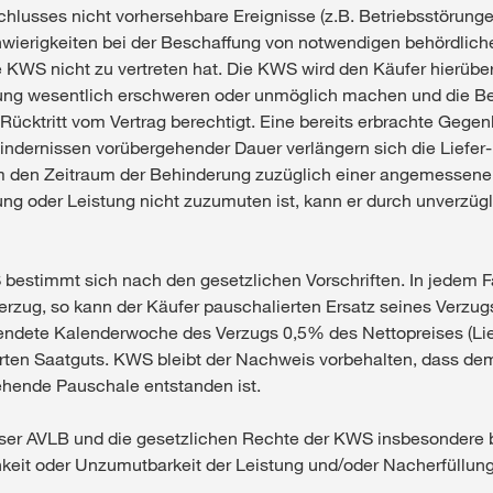
hlusses nicht vorhersehbare Ereignisse (z.B. Betriebsstörungen
hwierigkeiten bei der Beschaffung von notwendigen behördli
KWS nicht zu vertreten hat. Die KWS wird den Käufer hierüber
tung wesentlich erschweren oder unmöglich machen und die Be
Rücktritt vom Vertrag berechtigt. Eine bereits erbrachte Gege
Hindernissen vorübergehender Dauer verlängern sich die Liefer-
um den Zeitraum der Behinderung zuzüglich einer angemessenen
g oder Leistung nicht zuzumuten ist, kann er durch unverzügli
WS bestimmt sich nach den gesetzlichen Vorschriften. In jedem 
verzug, so kann der Käufer pauschalierten Ersatz seines Verzu
lendete Kalenderwoche des Verzugs 0,5% des Nettopreises (Lie
erten Saatguts. KWS bleibt der Nachweis vorbehalten, dass de
ehende Pauschale entstanden ist.
ieser AVLB und die gesetzlichen Rechte der KWS insbesondere 
hkeit oder Unzumutbarkeit der Leistung und/oder Nacherfüllung