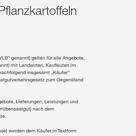
lanzkartoffeln
Fruchtfolge & Zwischenf
Alle Tools & Rechner
Investor Relations ↗
Studenten
Soja
Gesellschaftliches Eng
myKWS App
KWS entdecken
↗
Gemüse
lt
Arbeiten bei KWS
B“ genannt) gelten für alle Angebote,
LOGIN
Talent Community
nt) mit Landwirten, Kaufleuten im
nachfolgend insgesamt „Käufer“
GISTRIEREN
Saatgutverkehrsgesetz zum Gegenstand
Job Portal ↗
ale Themen
gebote, Lieferungen, Leistungen und
up unter
errübensaatgut) nach dem
rp
te.
sse) werden dem Käufer in Textform