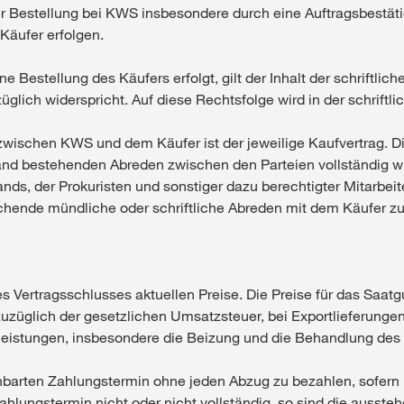
 Bestellung bei KWS insbesondere durch eine Auftragsbestäti
Käufer erfolgen.
e Bestellung des Käufers erfolgt, gilt der Inhalt der schriftli
züglich widerspricht. Auf diese Rechtsfolge wird in der schrift
zwischen KWS und dem Käufer ist der jeweilige Kaufvertrag. Di
and bestehenden Abreden zwischen den Parteien vollständig 
ds, der Prokuristen und sonstiger dazu berechtigter Mitarbei
chende mündliche oder schriftliche Abreden mit dem Käufer zu
es Vertragsschlusses aktuellen Preise. Die Preise für das Saat
 zuzüglich der gesetzlichen Umsatzsteuer, bei Exportlieferung
leistungen, insbesondere die Beizung und die Behandlung des
barten Zahlungstermin ohne jeden Abzug zu bezahlen, sofern n
ahlungstermin nicht oder nicht vollständig, so sind die ausst