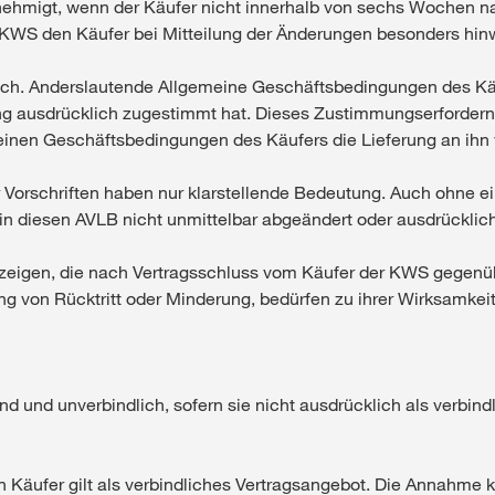
nehmigt, wenn der Käufer nicht innerhalb von sechs Wochen nac
d KWS den Käufer bei Mitteilung der Änderungen besonders hin
lich. Anderslautende Allgemeine Geschäftsbedingungen des Kä
ng ausdrücklich zugestimmt hat. Dieses Zustimmungserfordernis
nen Geschäftsbedingungen des Käufers die Lieferung an ihn v
r Vorschriften haben nur klarstellende Bedeutung. Auch ohne ei
 in diesen AVLB nicht unmittelbar abgeändert oder ausdrückli
nzeigen, die nach Vertragsschluss vom Käufer der KWS gegenü
g von Rücktritt oder Minderung, bedürfen zu ihrer Wirksamkeit 
nd und unverbindlich, sofern sie nicht ausdrücklich als verbin
n Käufer gilt als verbindliches Vertragsangebot. Die Annahme k