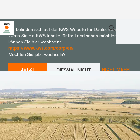
Sie befinden sich auf der KWS Website für Deutschland.
Wenn Sie die KWS Inhalte für Ihr Land sehen möchten,
können Sie hier wechseln:
https://www.kws.com/corp/en/
Möchten Sie jetzt wechseln?
JETZT
NICHT MEHR
DIESMAL NICHT
WECHSELN
WECHSELN
FRAGEN