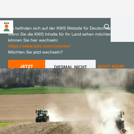
Sie befinden sich auf der KWS Website für Deutschland.
Wenn Sie die KWS Inhalte für Ihr Land sehen möchten,
können Sie hier wechseln:
https://www.kws.com/corp/en/
Möchten Sie jetzt wechseln?
JETZT
NICHT MEHR
DIESMAL NICHT
WECHSELN
WECHSELN
FRAGEN