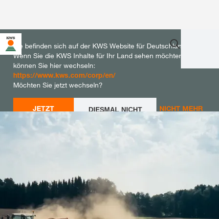
Sie befinden sich auf der KWS Website für Deutschland.
Wenn Sie die KWS Inhalte für Ihr Land sehen möchten,
können Sie hier wechseln:
https://www.kws.com/corp/en/
Möchten Sie jetzt wechseln?
JETZT
NICHT MEHR
DIESMAL NICHT
WECHSELN
WECHSELN
FRAGEN